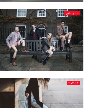
مد و فشن
مسافرت