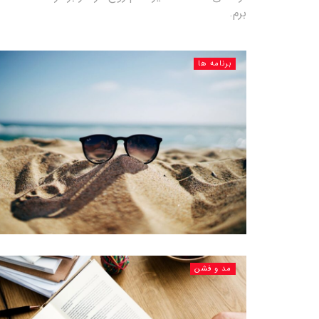
برم.
برنامه ها
مد و فشن