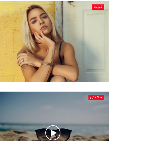
گجت
سلامتی