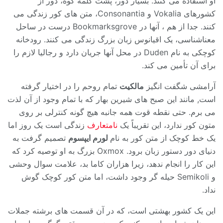
او استفاده می کنند. بسیار دور، پشت کلمه کوه، دور از
کشورهای Vokalia و Consonantia، متن های کور زندگی می
کنند. جدا از هم ، آنها در Bookmarksgrove درست در ساحل
معناشناسی، یک اقیانوس زبان بزرگ زندگی می کنند. رودخانه
کوچکی به نام Duden در محل آنها جریان دارد و رجالیا لازم را
برای آن تأمین می کند.
آرامشی شگفت انگیز
مالکیت
تمام روحم را در اختیار گرفته
است, مانند این صبح های شیرین بهار که با تمام وجود از آن لذت
می برم. حتی نقطه قوت همه جانبه هیچ گونه کنترلی بر روی
متون کور ندارد، این تقریباً یک
نامتعارف
زندگی است یک روز اما
یک خط کوچک از متن کور به نام
لورم ایپسوم
تصمیم گرفت به
دنیای دور دستور زبان برود. Oxmox بزرگ به او توصیه کرد که
این کار را انجام ندهد، زیرا هزاران کاما بد، علامت سوال وحشی
و Semikoli حیله گر وجود داشت، اما متن کور کوچک گوش
نداد.
این یک کشور بهشتی است، که در آن قسمت های برشته جملات