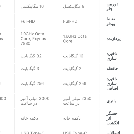
دوربین
8 مگاپیکسل
16 مگاپیکسل
16
جلو
ضبط
Full-HD
Full-HD
ویدئو
a
1.9GHz Octa
1.6GHz Octa
پردازنده
Core, Exynos
os
Core
7880
ذخیره
16 گیگابایت
32 گیگابایت
سازی
حافظه
2 گیگابایت
3 گیگابایت
ذخیره
سازی
256 گیگابایت
256 گیگابایت
6
اضافی
2350 میلی آمپر
3000 میلی آمپر
باتری
در ساعت
در ساعت
حسگر
اثر
دکمه خانه
دکمه خانه
انگشت
اتصالات
USB Type-C
USB Type-C
C