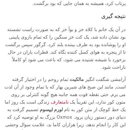
پرتاب کرد، همیشه به همان جایی که بود برگشت.
نتیجه گیری
در آن یک خانم با کلاه خز و بوآ خز که به صورت راست نشسته
بود نشان داده شد، یک کت خز سنگین را که تمام بازوی پایینی
او را پوشانده بود به طرف بیننده بلند کرد. گرگور سپس برگشت
تا از پنجره به هوای کسل کننده نگاه کند. قطرات باران در حال
برخورد با شیشه شنیده می شود، که باعث می شود او کاملاً
ناراحت شود.
آرامشی شگفت انگیز
مالکیت
تمام روحم را در اختیار گرفته
است, مانند این صبح های شیرین بهار که با تمام وجود از آن لذت
می برم. حتی نقطه قوت همه جانبه هیچ گونه کنترلی بر روی
متون کور ندارد، این تقریباً یک
نامتعارف
زندگی است یک روز اما
یک خط کوچک از متن کور به نام
لورم ایپسوم
تصمیم گرفت به
دنیای دور دستور زبان برود. Oxmox بزرگ به او توصیه کرد که
این کار را انجام ندهد، زیرا هزاران کاما بد، علامت سوال وحشی