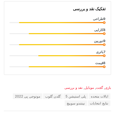
تفکیک نقد و بررسی
9
طراحی
8
کارایی
9
دوربین
7
باتری
8
قیمت
دسته‌ها:
بازی
,
گجت
,
موبایل
,
نقد و بررسی
برچسب:
ایالات متحده
پلی استیشن 5
گلدن گلوب
موتوجی پی 2022
نتایج انتخابات
نینتندو سوییچ