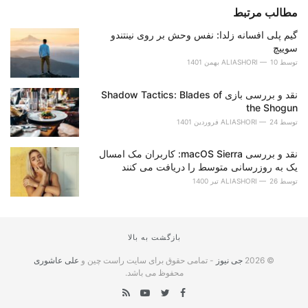
مطالب مرتبط
گیم پلی افسانه زلدا: نفس وحش بر روی نینتندو
سوییچ
توسط
10 بهمن 1401
ALIASHORI
نقد و بررسی بازی Shadow Tactics: Blades of
the Shogun
توسط
24 فروردین 1401
ALIASHORI
نقد و بررسی macOS Sierra: کاربران مک امسال
یک به روزرسانی متوسط را دریافت می کنند
توسط
26 تیر 1400
ALIASHORI
بازگشت به بالا
© 2026
جی نیوز
- تمامی حقوق برای سایت راست چین و
علی عاشوری
محفوظ می باشد.