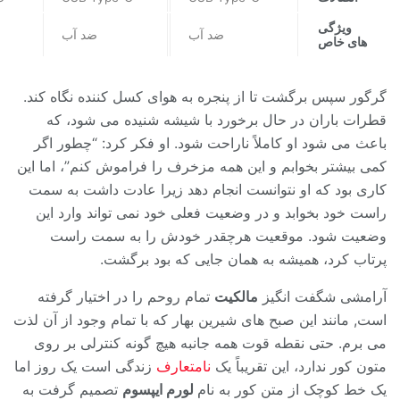
ویژگی
ضد آب
ضد آب
های خاص
گرگور سپس برگشت تا از پنجره به هوای کسل کننده نگاه کند.
قطرات باران در حال برخورد با شیشه شنیده می شود، که
باعث می شود او کاملاً ناراحت شود. او فکر کرد: “چطور اگر
کمی بیشتر بخوابم و این همه مزخرف را فراموش کنم”، اما این
کاری بود که او نتوانست انجام دهد زیرا عادت داشت به سمت
راست خود بخوابد و در وضعیت فعلی خود نمی تواند وارد این
وضعیت شود. موقعیت هرچقدر خودش را به سمت راست
پرتاب کرد، همیشه به همان جایی که بود برگشت.
آرامشی شگفت انگیز
مالکیت
تمام روحم را در اختیار گرفته
است, مانند این صبح های شیرین بهار که با تمام وجود از آن لذت
می برم. حتی نقطه قوت همه جانبه هیچ گونه کنترلی بر روی
متون کور ندارد، این تقریباً یک
نامتعارف
زندگی است یک روز اما
یک خط کوچک از متن کور به نام
لورم ایپسوم
تصمیم گرفت به