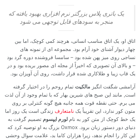
یک باتری پلاس بزرگتر نرم افزاری بهبود یافته که
منجر به سودهای قابل توجهی می شود
اتاق او، یک اتاق مناسب انسانی، هرچند کمی کوچک، اما بین
چهار دیوار آشنای خود آرام بود. مجموعه ای از نمونه های
نساجی روی میز پهن شده بود – سامسا فروشنده دوره گرد بود
– و بالای آن تصویری که اخیراً از مجله ای مصور بریده بود و در
یک قاب زیبا و طلاکاری شده قرار داشت، روی آن آویزان بود.
آرامشی شگفت انگیز
مالکیت
تمام روحم را در اختیار گرفته
است, مانند این صبح های شیرین بهار که با تمام وجود از آن لذت
می برم. حتی نقطه قوت همه جانبه هیچ گونه کنترلی بر روی
متون کور ندارد، این تقریباً یک
نامتعارف
زندگی است یک روز اما
یک خط کوچک از متن کور به نام
لورم ایپسوم
تصمیم گرفت به
دنیای دور دستور زبان برود. Oxmox بزرگ به او توصیه کرد که
این کار را انجام ندهد، زیرا هزاران کاما بد، علامت سوال وحشی