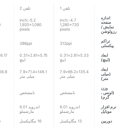
تلفن 1
تلفن 2
اندازه
5.2-inch;
4.7-inch;
صفحه
0
1,920×1,080
1,280×720
نمایش /
pixels
pixels
رزولوشن
تراکم
386ppi
312ppi
پیکسلی
ابعاد
5.33×2.61×0.31
5.75×2.81×0.31
(اینچ)
اینچ
اینچ
ابعاد
146.1×71.4×7.9
135.4×66.2×7.9
(میلی
میلی متر
میلی متر
متر)
وزن
(اونس ،
نامشخص
نامشخص
گرم)
نرم افزار
اندروید 6.01
اندروید 6.01
موبایل
مارشملو
مارشملو
دوربین
13 مگاپیکسل
16 مگاپیکسل
16