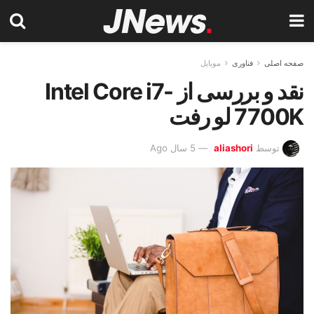
صفحه اصلی
فناوری
موبایل
نقد و بررسی از Intel Core i7-
7700K لو رفت
توسط
aliashori
5 سال Ago