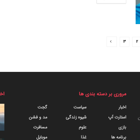
۳
۲
مروری بر دسته بندی ها
اخب
اخبار
سیاست
گجت
استارت آپ
شیوه زندگی
مد و فشن
ن
بازی
علوم
مسافرت
برنامه ها
غذا
موبایل