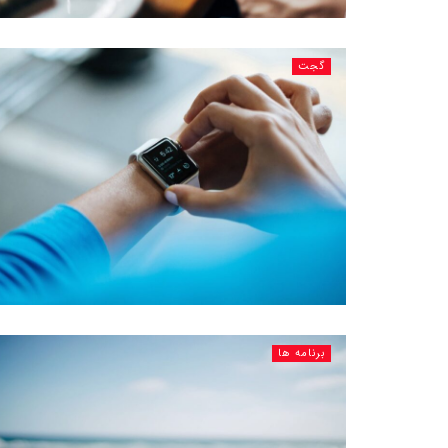
گجت
برنامه ها