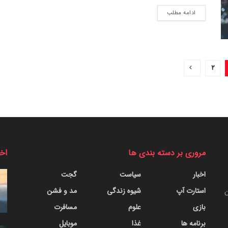
ادامه مطلب
۲
مروری بر دسته بندی ها
اخب
اخبار
سیاست
گجت
استارت آپ
شیوه زندگی
مد و فشن
ن
بازی
علوم
مسافرت
برنامه ها
غذا
موبایل