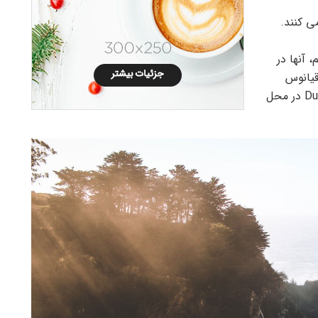
ی کنند.
م، آنها در
 اقیانوس
زبان بزرگ زندگی می کنند. رودخانه کوچکی به نام Duden در محل