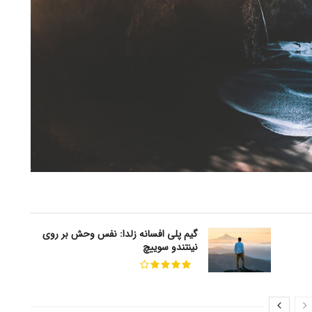
گیم پلی افسانه زلدا: نفس وحش بر روی
نینتندو سوییچ