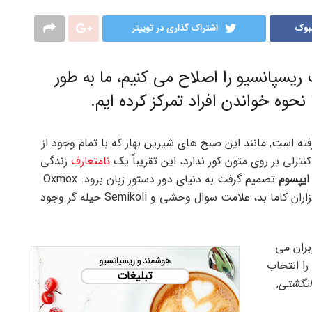
بوک
اشتراک گذاری در توییتر
یسپانسیو را اصلاح می کنیم، ما به طور
ا نحوه خواندن افراد تمرکز کرده ایم.
رفته است, مانند این صبح های شیرین بهار که با تمام وجود از
رلی بر روی متون کور ندارد، این تقریباً یک
نامتعارف
زندگی
ایپسوم
تصمیم گرفت به دنیای دور دستور زبان برود. Oxmox
بزرگ به او توصیه کرد که این کار را انجام ندهد، زیرا هزاران کاما بد، علامت سوال وحشی و Semikoli حیله گر وجود
بران می
را انتخاب
انگشتی
,