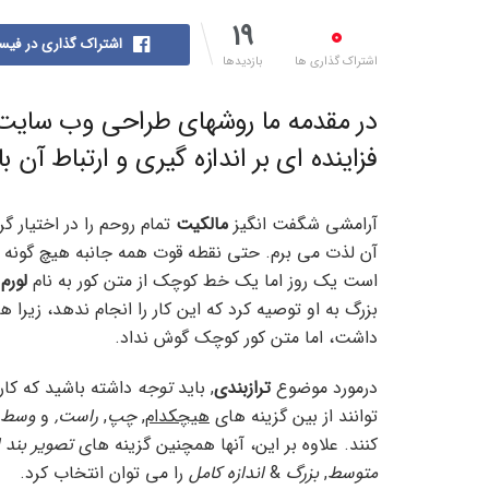
۱۹
۰
اشتراک گذاری در فیس
اشتراک گذاری ها
بازدیدها
در مقدمه ما روشهای طراحی وب سایت ر
فزاینده ای بر اندازه گیری و ارتباط آن ب
آرامشی شگفت انگیز
مالکیت
تمام روحم را در اختیار گ
آن لذت می برم. حتی نقطه قوت همه جانبه هیچ گونه کنت
است یک روز اما یک خط کوچک از متن کور به نام
لورم 
داشت، اما متن کور کوچک گوش نداد.
درمورد موضوع
ترازبندی
, باید
توجه
داشته باشید که کار
توانند از بین گزینه های
هیچکدام
,
چپ
,
راست,
و
وسط
کنند. علاوه بر این، آنها همچنین گزینه های
تصویر بند 
متوسط
,
بزرگ
&
اندازه کامل
را می توان انتخاب کرد.