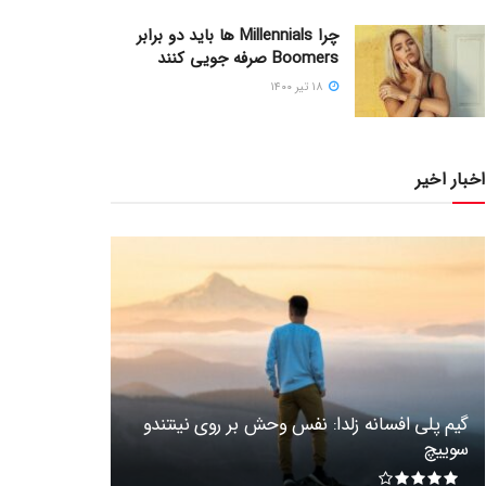
چرا Millennials ها باید دو برابر
Boomers صرفه جویی کنند
۱۸ تیر ۱۴۰۰
اخبار اخیر
گیم پلی افسانه زلدا: نفس وحش بر روی نینتندو
سوییچ