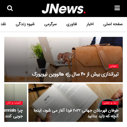
صفحه اصلی
اخبار
فناوری
سرگرمی
شیوه زندگی
نقد 
جهان
تیراندازی بیش از ۴۰ سال رژه هالووین نیویورک
مد و فشن
کسب و کار
طوفان قهرمانان جهانی ۲۰۲۲ فردا آغاز می شود، اینجا
آنچه که باید بدانید
جویی کنند