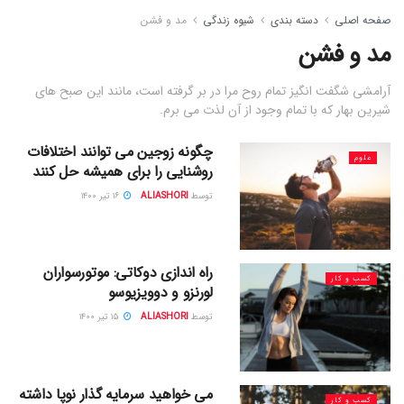
صفحه اصلی
دسته بندی
شیوه زندگی
مد و فشن
مد و فشن
آرامشی شگفت انگیز تمام روح مرا در بر گرفته است، مانند این صبح های
شیرین بهار که با تمام وجود از آن لذت می برم.
چگونه زوجین می توانند اختلافات
علوم
روشنایی را برای همیشه حل کنند
توسط
ALIASHORI
۱۶ تیر ۱۴۰۰
راه اندازی دوکاتی: موتورسواران
کسب و کار
لورنزو و دوویزیوسو
توسط
ALIASHORI
۱۵ تیر ۱۴۰۰
می خواهید سرمایه گذار نوپا داشته
کسب و کار