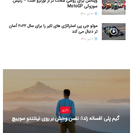
وینالس برای روسی سخت تر از لورنزو است – رئیس
سوزوکی MotoGP
۱۰ تیر ۱۴۰۰
موتو جی پی استراتژی های تایر را برای سال ۲۰۲۲ آسان
تر دنبال می کند
۹ تیر ۱۴۰۰
بازی
گیم پلی افسانه زلدا: نفس وحش بر روی نینتندو سوییچ