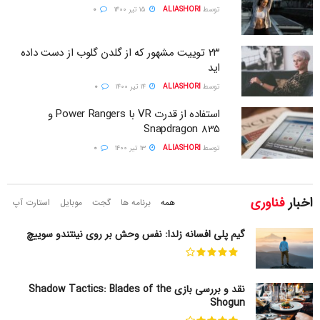
توسط
ALIASHORI
۱۵ تیر ۱۴۰۰
۰
۲۳ توییت مشهور که از گلدن گلوب از دست داده
اید
توسط
ALIASHORI
۱۴ تیر ۱۴۰۰
۰
استفاده از قدرت VR با Power Rangers و
Snapdragon 835
توسط
ALIASHORI
۱۳ تیر ۱۴۰۰
۰
اخبار
فناوری
همه
برنامه ها
گجت
موبایل
استارت آپ
گیم پلی افسانه زلدا: نفس وحش بر روی نینتندو سوییچ
نقد و بررسی بازی Shadow Tactics: Blades of the
Shogun