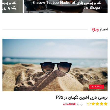
نقد و بررسی بازی Shadow Tactics: Blades of
the Shogun
یک به روزرس
اخبار
ویژه
برنامه ها
بررسی بازی آخرین نگهبان در PS5
توسط
ALIASHORI