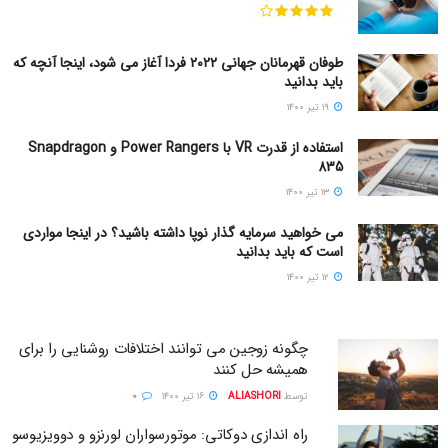
طوفان قهرمانان جهانی ۲۰۲۲ فردا آغاز می شود، اینجا آنچه که
باید بدانید
۱۹ تیر ۱۴۰۰
استفاده از قدرت VR با Power Rangers و Snapdragon
835
۱۳ تیر ۱۴۰۰
می خواهید سرمایه گذار نوپا داشته باشید؟ در اینجا مواردی
است که باید بدانید
۱۲ تیر ۱۴۰۰
چگونه زوجین می توانند اختلافات روشنایی را برای
همیشه حل کنند
توسط
ALIASHORI
۱۶ تیر ۱۴۰۰
۰
راه اندازی دوکاتی: موتورسواران لورنزو و دوویزیوسو