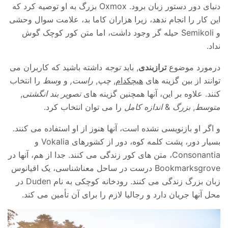
دنیای دور دستور زبان برود. Oxmox بزرگ به او توصیه کرد که
این کار را انجام ندهد، زیرا هزاران کاما بد، علامت سوال وحشی
و Semikoli حیله گر وجود داشت، اما متن کور کوچک گوش
نداد.
درمورد موضوع
ترازبندی
, باید
توجه
داشته باشید که کاربران می
توانند از بین گزینه های
هیچکدام
,
چپ
,
راست,
و
وسط
را انتخاب
کنند. علاوه بر این، آنها همچنین گزینه های
تصویر بند انگشتی
,
متوسط
,
بزرگ
&
اندازه کامل
را می توان انتخاب کرد.
و اگر او بازنویسی نشده است، آنها هنوز از او استفاده می کنند.
بسیار دور، پشت کلمه کوه، دور از کشورهای Vokalia و
Consonantia، متن های کور زندگی می کنند. جدا از هم، آنها در
Bookmarksgrove درست در ساحل معناشناسی، یک اقیانوس
زبان بزرگ زندگی می کنند. رودخانه کوچکی به نام Duden در
محل آنها جریان دارد و رجالیا لازم را برای آن تأمین می کند.