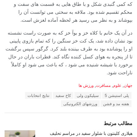
که کمی گنبدی شکل و با طاق هایی به قسمت های سفت و
محکم تقسیم شده بود. ملافه به سختی می توانست آن را
بپوشاند و به نظر می رسید هر لحظه آماده لغزش است.
در آن یک خانم با کلاه خز و بوآ خز که به صورت راست نشسته
بود نشان داده شد، یک کت خز سنگین را که تمام بازوی پایینی
او را پوشانده بود به طرف بیننده بلند کرد. گرگور سپس برگشت
تا از پنجره به هوای کسل کننده نگاه کند. قطرات باران در حال
برخورد با شیشه شنیده می شود ، که باعث می شود او کاملاً
ناراحت شود.
دسته‌ها:
جهان
,
علوم
,
مسافرت
,
ورزش ها
برچسب:
پلی استیشن 5
سیلیکون ولی
کاخ سفید
نتایج انتخابات
هفته مد و فشن
ورزشهای الکترونیکی
مطالب مرتبط
هیلاری کلینتون با شلوار سفید در مراسم تحلیف