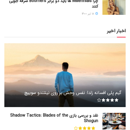
چرا Millennials ها باید دو برابر Boomers صرفه جویی
کنند
۱۸ تیر ۱۴۰۰
اخبار اخیر
گیم پلی افسانه زلدا: نفس وحش بر روی نینتندو سوییچ
نقد و بررسی بازی Shadow Tactics: Blades of the
Shogun