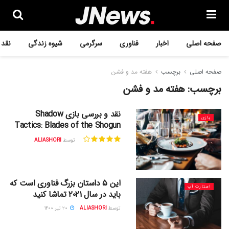
صفحه اصلی
اخبار
فناوری
سرگرمی
شیوه زندگی
نقد 
صفحه اصلی
برچسب
هفته مد و فشن
برچسب:
هفته مد و فشن
نقد و بررسی بازی Shadow
بازی
Tactics: Blades of the Shogun
توسط
ALIASHORI
این ۵ داستان بزرگ فناوری است که
استارت آپ
باید در سال ۲۰۲۱ تماشا کنید
توسط
ALIASHORI
۲۰ تیر ۱۴۰۰