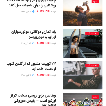
چگونه زوجین می توانند اختلافات
علوم
روشنایی را برای همیشه حل کنند
توسط
ALIASHORI
۱۶ تیر ۱۴۰۰
راه اندازی دوکاتی: موتورسواران
کسب و کار
لورنزو و دوویزیوسو
توسط
ALIASHORI
۱۵ تیر ۱۴۰۰
۲۳ توییت مشهور که از گلدن گلوب
کسب و کار
از دست داده اید
توسط
ALIASHORI
۱۴ تیر ۱۴۰۰
وینالس برای روسی سخت تر از
علوم
لورنزو است – رئیس سوزوکی
MotoGP