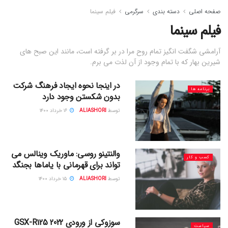
صفحه اصلی
دسته بندی
سرگرمی
فیلم سینما
فیلم سینما
آرامشی شگفت انگیز تمام روح مرا در بر گرفته است، مانند این صبح های
شیرین بهار که با تمام وجود از آن لذت می برم.
در اینجا نحوه ایجاد فرهنگ شرکت
برنامه ها
بدون شکستن وجود دارد
توسط
ALIASHORI
۱۶ خرداد ۱۴۰۰
والنتینو روسی: ماوریک وینالس می
کسب و کار
تواند برای قهرمانی با یاماها بجنگد
توسط
ALIASHORI
۱۵ خرداد ۱۴۰۰
سوزوکی از ورودی 2022 GSX-R125
سیاست