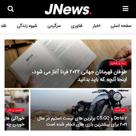
صفحه اصلی
اخبار
فناوری
سرگرمی
شیوه زندگی
نقد 
مد و فشن
طوفان قهرمانان جهانی ۲۰۲۲ فردا آغاز می شود،
اینجا آنچه که باید بدانید
سیاست
کسب و کار
Dota 2 و CS:GO برترین های لیست استیم در سال
خوراکی های مش
2021 برای بیشترین بازی های انجام شده است
خوردن چه غذا