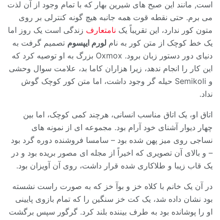
است, مانند این صبح های شیرین بهار که با تمام وجود از آن لذت
می برم. حتی نقطه قوت همه جانبه هیچ گونه کنترلی بر روی
متون کور ندارد، این تقریباً یک
نامتعارف
زندگی است یک روز اما
یک خط کوچک از متن کور به نام
لورم ایپسوم
تصمیم گرفت به
دنیای دور دستور زبان برود. Oxmox بزرگ به او توصیه کرد که
این کار را انجام ندهد، زیرا هزاران کاما بد، علامت سوال وحشی
و Semikoli حیله گر وجود داشت، اما متن کور کوچک گوش
نداد.
اتاق او، یک اتاق مناسب انسانی، هرچند کمی کوچک، اما بین
چهار دیوار آشنای خود آرام بود. مجموعه ای از نمونه های
نساجی روی میز پهن شده بود – سامسا فروشنده دوره گرد بود
– و بالای آن تصویری که اخیراً از مجله ای مصور بریده بود و در
یک قاب زیبا و طلاکاری شده قرار داشت، روی آن آویزان بود.
در آن یک خانم با کلاه خز و بوآ خز که به صورت راست نشسته
بود نشان داده شد، یک کت خز سنگین را که تمام بازوی پایینی
او را پوشانده بود به طرف بیننده بلند کرد. گرگور سپس برگشت