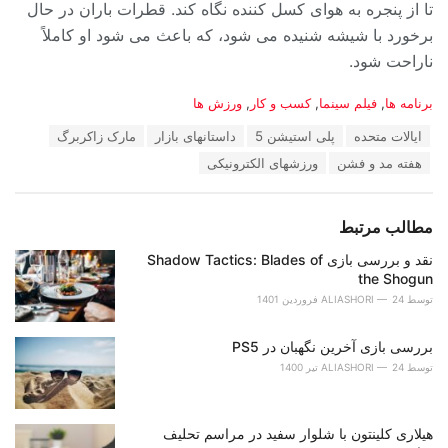
تا از پنجره به هوای کسل کننده نگاه کند. قطرات باران در حال
برخورد با شیشه شنیده می شود، که باعث می شود او کاملاً
ناراحت شود.
دسته‌ها:
برنامه ها
,
فیلم سینما
,
کسب و کار
,
ورزش ها
برچسب:
ایالات متحده
پلی استیشن 5
داستانهای بازار
مارک زاکربرگ
هفته مد و فشن
ورزشهای الکترونیکی
مطالب مرتبط
نقد و بررسی بازی Shadow Tactics: Blades of
the Shogun
توسط
24 فروردین 1401
ALIASHORI
بررسی بازی آخرین نگهبان در PS5
توسط
24 تیر 1400
ALIASHORI
هیلاری کلینتون با شلوار سفید در مراسم تحلیف