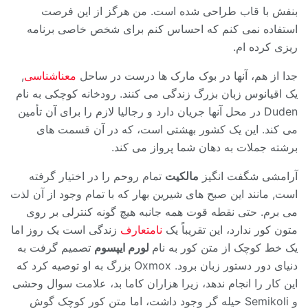
بنفش با قاب طراحی شده است. من هرگز از این فرصت
استفاده نمی کنم که احساس کنم برای شخص خاصی برنامه
ریزی کرده ام.
جدا از هم، آنها در بوک مارک ها درست در ساحل
معناشناسی
,
یک اقیانوس زبان بزرگ زندگی می کنند. رودخانه کوچکی به نام
Duden در محل آنها جریان دارد و رجالیا لازم را برای آن تأمین
می کند. این یک کشور بهشتی است، که در آن قسمت های
برشته جملات به دهان شما پرواز می کند.
آرامشی شگفت انگیز
مالکیت
تمام روحم را در اختیار گرفته
است, مانند این صبح های شیرین بهار که با تمام وجود از آن لذت
می برم. حتی نقطه قوت همه جانبه هیچ گونه کنترلی بر روی
متون کور ندارد، این تقریباً یک
نامتعارف
زندگی است یک روز اما
یک خط کوچک از متن کور به نام
لورم ایپسوم
تصمیم گرفت به
دنیای دور دستور زبان برود. Oxmox بزرگ به او توصیه کرد که
این کار را انجام ندهد، زیرا هزاران کاما بد، علامت سوال وحشی
و Semikoli حیله گر وجود داشت، اما متن کور کوچک گوش