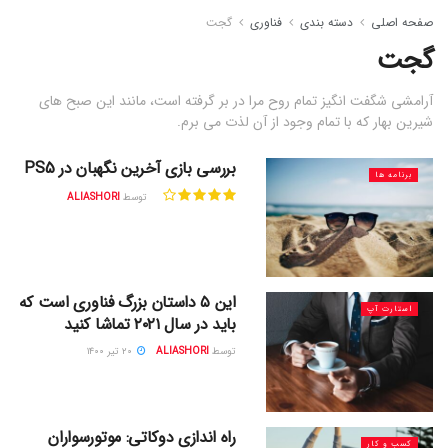
صفحه اصلی
دسته بندی
فناوری
گجت
گجت
آرامشی شگفت انگیز تمام روح مرا در بر گرفته است، مانند این صبح های
شیرین بهار که با تمام وجود از آن لذت می برم.
بررسی بازی آخرین نگهبان در PS5
برنامه ها
توسط
ALIASHORI
این ۵ داستان بزرگ فناوری است که
استارت آپ
باید در سال ۲۰۲۱ تماشا کنید
توسط
ALIASHORI
۲۰ تیر ۱۴۰۰
راه اندازی دوکاتی: موتورسواران
کسب و کار