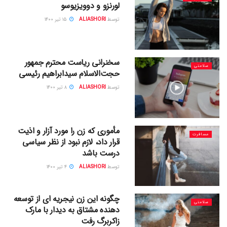
لورنزو و دوویزیوسو
توسط
ALIASHORI
۱۵ تیر ۱۴۰۰
سخنرانی ریاست محترم جمهور
سلامتی
حجت‌الاسلام سیدابراهیم رئیسی
توسط
ALIASHORI
۸ تیر ۱۴۰۰
مأموری كه زن را مورد آزار و اذيت
مسافرت
قرار داد، لازم نبود از نظر سیاسی
درست باشد
توسط
ALIASHORI
۴ تیر ۱۴۰۰
چگونه این زن نیجریه ای از توسعه
سلامتی
دهنده مشتاق به دیدار با مارک
زاکربرگ رفت