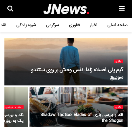
صفحه اصلی
اخبار
فناوری
سرگرمی
شیوه زندگی
نقد 
بازی
گیم پلی افسانه زلدا: نفس وحش بر روی نینتندو
سوییچ
بازی
نقد و بررسی
نقد و بررسی بازی Shadow Tactics: Blades of
the Shogun
یک به روزرسا