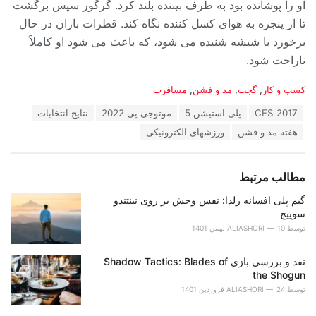
او را پوشانده بود به طرف بیننده بلند کرد. گرگور سپس برگشت
تا از پنجره به هوای کسل کننده نگاه کند. قطرات باران در حال
برخورد با شیشه شنیده می شود، که باعث می شود او کاملاً
ناراحت شود.
دسته‌ها:
کسب و کار
,
گجت
,
مد و فشن
,
مسافرت
برچسب:
CES 2017
پلی استیشن 5
موتوجی پی 2022
نتایج انتخابات
هفته مد و فشن
ورزشهای الکترونیکی
مطالب مرتبط
گیم پلی افسانه زلدا: نفس وحش بر روی نینتندو
سوییچ
توسط
10 بهمن 1401
ALIASHORI
نقد و بررسی بازی Shadow Tactics: Blades of
the Shogun
توسط
24 فروردین 1401
ALIASHORI