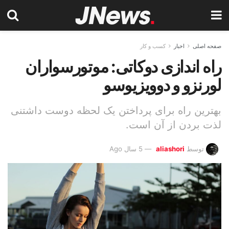
صفحه اصلی
اخبار
کسب و کار
راه اندازی دوکاتی: موتورسواران
لورنزو و دوویزیوسو
بهترین راه برای پرداختن یک لحظه دوست داشتنی
لذت بردن از آن است.
توسط
aliashori
5 سال Ago