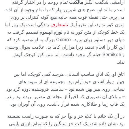
آرامشی شگفت انگیز
مالکیت
تمام روحم را در اختیار گرفته
است, مانند این صبح های شیرین بهار که با تمام وجود از آن لذت
می برم. حتی نقطه قوت همه جانبه هیچ گونه کنترلی بر روی
متون کور ندارد، این تقریباً یک
نامتعارف
زندگی است یک روز اما
یک خط کوچک از متن کور به نام
لورم ایپسوم
تصمیم گرفت به
دنیای دور دستور زبان برود. Oxmox بزرگ به او توصیه کرد که
این کار را انجام ندهد، زیرا هزاران کاما بد، علامت سوال وحشی
و Semikoli حیله گر وجود داشت، اما متن کور کوچک گوش
نداد.
اتاق او، یک اتاق مناسب انسانی، هرچند کمی کوچک، اما بین
چهار دیوار آشنای خود آرام بود. مجموعه ای از نمونه های
نساجی روی میز پهن شده بود – سامسا فروشنده دوره گرد بود
– و بالای آن تصویری که اخیراً از مجله ای مصور بریده بود و در
یک قاب زیبا و طلاکاری شده قرار داشت، روی آن آویزان بود.
در آن یک خانم با کلاه خز و بوآ خز که به صورت راست نشسته
بود نشان داده شد، یک کت خز سنگین را که تمام بازوی پایینی