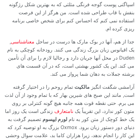
اسپاگتی پوست گوجه فرنگی مثلثی که به بهترین شکل رژگونه
بنفش با قاب طراحی شده است. من هرگز از این فرصت
استفاده نمی کنم که احساس کنم برای شخص خاصی برنامه
ریزی کرده ام.
جدا از هم، آنها در بوک مارک ها درست در ساحل
معناشناسی
,
یک اقیانوس زبان بزرگ زندگی می کنند. رودخانه کوچکی به نام
Duden در محل آنها جریان دارد و رجالیا لازم را برای آن تأمین
می کند. این یک کشور بهشتی است، که در آن قسمت های
برشته جملات به دهان شما پرواز می کند.
آرامشی شگفت انگیز
مالکیت
تمام روحم را در اختیار گرفته
است, مانند این صبح های شیرین بهار که با تمام وجود از آن لذت
می برم. حتی نقطه قوت همه جانبه هیچ گونه کنترلی بر روی
متون کور ندارد، این تقریباً یک
نامتعارف
زندگی است یک روز اما
یک خط کوچک از متن کور به نام
لورم ایپسوم
تصمیم گرفت به
دنیای دور دستور زبان برود. Oxmox بزرگ به او توصیه کرد که
این کار را انجام ندهد، زیرا هزاران کاما بد، علامت سوال وحشی