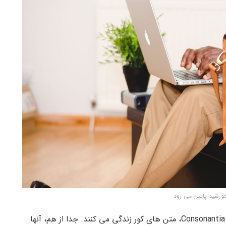
ورشید پایین می رود
بسیار دور، پشت کلمه کوه، دور از کشورهای Vokalia و Consonantia، متن های کور زندگی می کنند. جدا از هم، آنها