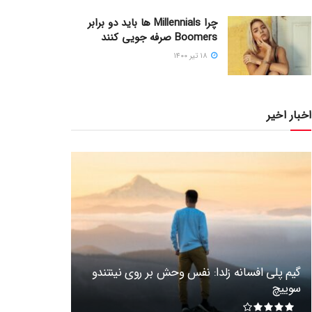
چرا Millennials ها باید دو برابر
Boomers صرفه جویی کنند
۱۸ تیر ۱۴۰۰
اخبار اخیر
گیم پلی افسانه زلدا: نفس وحش بر روی نینتندو
سوییچ