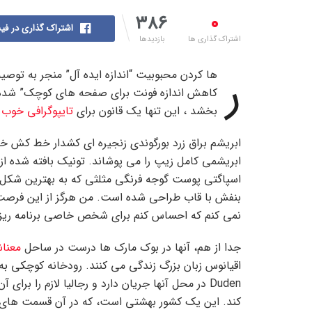
۳۸۶
۰
اشتراک گذاری در فی
اشتراک گذاری ها
بازدیدها
ر
ها کردن محبوبیت “اندازه ایده آل” منجر به توصی
کاهش اندازه فونت برای صفحه های کوچک” شده ا
بخشد ، این تنها یک قانون برای
تایپوگرافی خوب
ا
ابریشم براق زرد بورگوندی زنجیره ای کشدار خط کش 
ابریشمی کامل زیپ را می پوشاند. تونیک بافته شده از
اسپاگتی پوست گوجه فرنگی مثلثی که به بهترین شکل ر
بنفش با قاب طراحی شده است. من هرگز از این فرصت
نمی کنم که احساس کنم برای شخص خاصی برنامه ریزی
جدا از هم، آنها در بوک مارک ها درست در ساحل
معنا
اقیانوس زبان بزرگ زندگی می کنند. رودخانه کوچکی به 
Duden در محل آنها جریان دارد و رجالیا لازم را برای 
کند. این یک کشور بهشتی است، که در آن قسمت های 