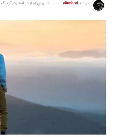
توسط
aliashori
۱۰ بهمن ۱۴۰۱
در
استارت آپ
,
گج