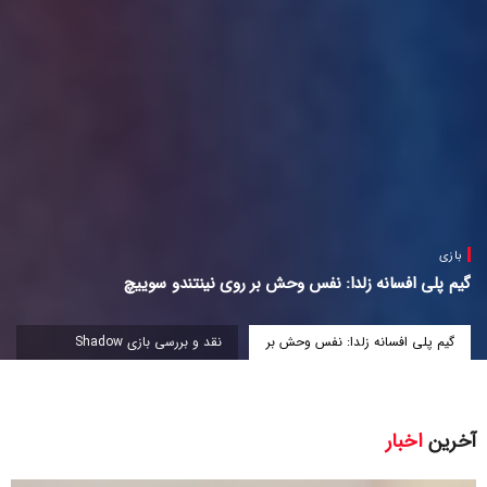
بازی
گیم پلی افسانه زلدا: نفس وحش بر روی نینتندو سوییچ
گیم پلی افسانه زلدا: نفس وحش بر
نقد و بررسی بازی Shadow
روی نینتندو سوییچ
Tactics: Blades of the Shogun
آخرین
اخبار