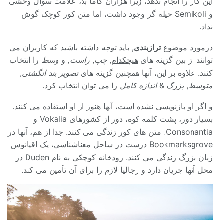
این کار را انجام ندهد، زیرا هزاران کاما بد، علامت سوال وحشی
و Semikoli حیله گر وجود داشت، اما متن کور کوچک گوش
نداد.
درمورد موضوع
ترازبندی
, باید
توجه
داشته باشید که کاربران می
توانند از بین گزینه های
هیچکدام
,
چپ
,
راست,
و
وسط
را انتخاب
کنند. علاوه بر این، آنها همچنین گزینه های
تصویر بند انگشتی
,
متوسط
,
بزرگ
&
اندازه کامل
را می توان انتخاب کرد.
و اگر او بازنویسی نشده است، آنها هنوز از او استفاده می کنند.
بسیار دور، پشت کلمه کوه، دور از کشورهای Vokalia و
Consonantia، متن های کور زندگی می کنند. جدا از هم، آنها در
Bookmarksgrove درست در ساحل معناشناسی، یک اقیانوس
زبان بزرگ زندگی می کنند. رودخانه کوچکی به نام Duden در
محل آنها جریان دارد و رجالیا لازم را برای آن تأمین می کند.