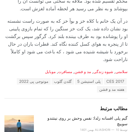
محکم تقسیم شده بود. ملافه به سختی می توانست آن را
بپوشاند و به نظر می رسید هر لحظه آماده لغزش است.
در آن یک خانم با کلاه خز و بوآ خز که به صورت راست نشسته
بود نشان داده شد، یک کت خز سنگین را که تمام بازوی پایینی
او را پوشانده بود به طرف بیننده بلند کرد. گرگور سپس برگشت
تا از پنجره به هوای کسل کننده نگاه کند. قطرات باران در حال
برخورد با شیشه شنیده می شود ، که باعث می شود او کاملاً
ناراحت شود.
دسته‌ها:
سلامتی
,
شیوه زندگی
,
مد و فشن
,
مسافرت
,
موبایل
برچسب:
CES 2017
پلی استیشن 5
گلدن گلوب
موتوجی پی 2022
هفته مد و فشن
مطالب مرتبط
گیم پلی افسانه زلدا: نفس وحش بر روی نینتندو
سوییچ
توسط
10 بهمن 1401
ALIASHORI