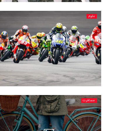
علوم
مسافرت