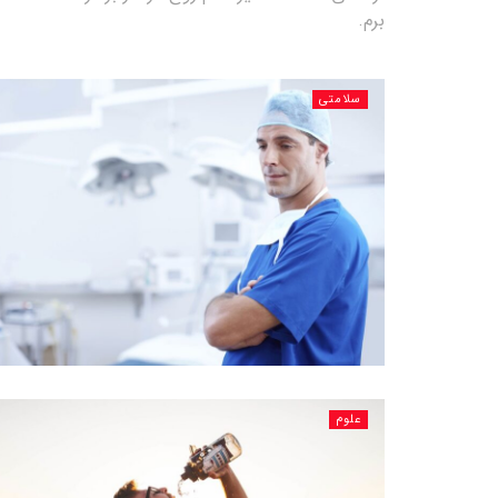
برم.
سلامتی
علوم