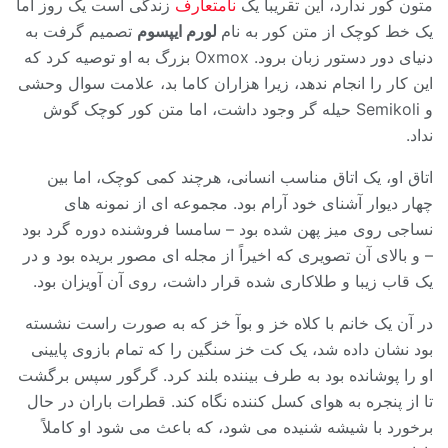
متون کور ندارد، این تقریباً یک
نامتعارف
زندگی است یک روز اما
یک خط کوچک از متن کور به نام
لورم ایپسوم
تصمیم گرفت به
دنیای دور دستور زبان برود. Oxmox بزرگ به او توصیه کرد که
این کار را انجام ندهد، زیرا هزاران کاما بد، علامت سوال وحشی
و Semikoli حیله گر وجود داشت، اما متن کور کوچک گوش
نداد.
اتاق او، یک اتاق مناسب انسانی، هرچند کمی کوچک، اما بین
چهار دیوار آشنای خود آرام بود. مجموعه ای از نمونه های
نساجی روی میز پهن شده بود – سامسا فروشنده دوره گرد بود
– و بالای آن تصویری که اخیراً از مجله ای مصور بریده بود و در
یک قاب زیبا و طلاکاری شده قرار داشت، روی آن آویزان بود.
در آن یک خانم با کلاه خز و بوآ خز که به صورت راست نشسته
بود نشان داده شد، یک کت خز سنگین را که تمام بازوی پایینی
او را پوشانده بود به طرف بیننده بلند کرد. گرگور سپس برگشت
تا از پنجره به هوای کسل کننده نگاه کند. قطرات باران در حال
برخورد با شیشه شنیده می شود، که باعث می شود او کاملاً