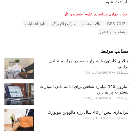
ناراحت شود.
دسته‌ها:
اخبار
,
جهان
,
سیاست
,
علوم
,
کسب و کار
برچسب:
CES 2017
ایالات متحده
مارک زاکربرگ
نتایج انتخابات
هفته مد و فشن
مطالب مرتبط
هیلاری کلینتون با شلوار سفید در مراسم تحلیف
ترامپ
توسط
23 تیر 1400
ALIASHORI
آمازون 143 میلیارد شخص برای ادامه دادن امتیازات
بیشتر به پرایم دارد
توسط
22 تیر 1400
ALIASHORI
تیراندازی بیش از 40 سال رژه هالووین نیویورک
توسط
21 تیر 1400
ALIASHORI