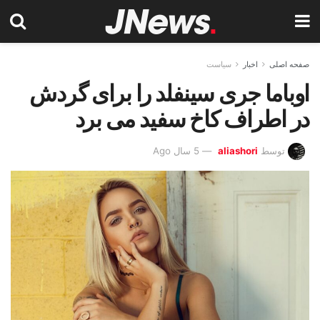
صفحه اصلی
اخبار
سیاست
اوباما جری سینفلد را برای گردش
در اطراف کاخ سفید می برد
توسط
aliashori
5 سال Ago