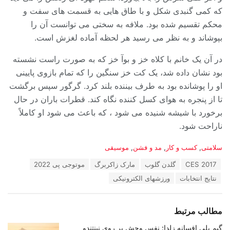
که کمی گنبدی شکل و با طاق هایی به قسمت های سفت و
محکم تقسیم شده بود. ملافه به سختی می توانست آن را
بپوشاند و به نظر می رسید هر لحظه آماده لغزش است.
در آن یک خانم با کلاه خز و بوآ خز که به صورت راست نشسته
بود نشان داده شد، یک کت خز سنگین را که تمام بازوی پایینی
او را پوشانده بود به طرف بیننده بلند کرد. گرگور سپس برگشت
تا از پنجره به هوای کسل کننده نگاه کند. قطرات باران در حال
برخورد با شیشه شنیده می شود ، که باعث می شود او کاملاً
ناراحت شود.
دسته‌ها:
سلامتی
,
کسب و کار
,
مد و فشن
,
موسیقی
برچسب:
CES 2017
گلدن گلوب
مارک زاکربرگ
موتوجی پی 2022
نتایج انتخابات
ورزشهای الکترونیکی
مطالب مرتبط
گیم پلی افسانه زلدا: نفس وحش بر روی نینتندو