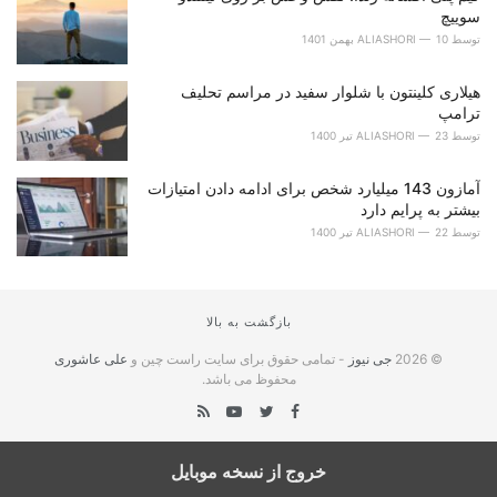
سوییچ
توسط
10 بهمن 1401
ALIASHORI
هیلاری کلینتون با شلوار سفید در مراسم تحلیف
ترامپ
توسط
23 تیر 1400
ALIASHORI
آمازون 143 میلیارد شخص برای ادامه دادن امتیازات
بیشتر به پرایم دارد
توسط
22 تیر 1400
ALIASHORI
بازگشت به بالا
© 2026
جی نیوز
- تمامی حقوق برای سایت راست چین و
علی عاشوری
محفوظ می باشد.
خروج از نسخه موبایل