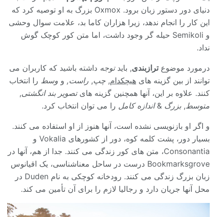
دنیای دور دستور زبان برود. Oxmox بزرگ به او توصیه کرد که
این کار را انجام ندهد، زیرا هزاران کاما بد، علامت سوال وحشی
و Semikoli حیله گر وجود داشت، اما متن کور کوچک گوش
نداد.
درمورد موضوع
ترازبندی
, باید
توجه
داشته باشید که کاربران می
توانند از بین گزینه های
هیچکدام
,
چپ
,
راست,
و
وسط
را انتخاب
کنند. علاوه بر این، آنها همچنین گزینه های
تصویر بند انگشتی
,
متوسط
,
بزرگ
&
اندازه کامل
را می توان انتخاب کرد.
و اگر او بازنویسی نشده است، آنها هنوز از او استفاده می کنند.
بسیار دور، پشت کلمه کوه، دور از کشورهای Vokalia و
Consonantia، متن های کور زندگی می کنند. جدا از هم، آنها در
Bookmarksgrove درست در ساحل معناشناسی، یک اقیانوس
زبان بزرگ زندگی می کنند. رودخانه کوچکی به نام Duden در
محل آنها جریان دارد و رجالیا لازم را برای آن تأمین می کند.