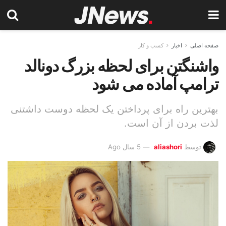
صفحه اصلی
اخبار
کسب و کار
واشنگتن برای لحظه بزرگ دونالد
ترامپ آماده می شود
بهترین راه برای پرداختن یک لحظه دوست داشتنی
لذت بردن از آن است.
توسط
aliashori
5 سال Ago