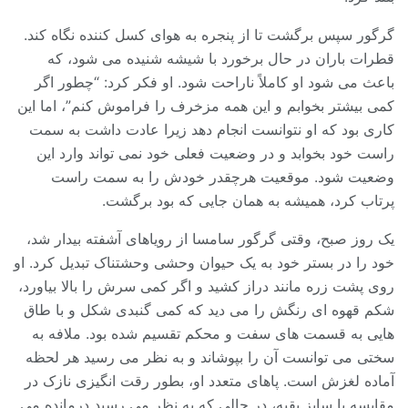
گرگور سپس برگشت تا از پنجره به هوای کسل کننده نگاه کند.
قطرات باران در حال برخورد با شیشه شنیده می شود، که
باعث می شود او کاملاً ناراحت شود. او فکر کرد: “چطور اگر
کمی بیشتر بخوابم و این همه مزخرف را فراموش کنم”، اما این
کاری بود که او نتوانست انجام دهد زیرا عادت داشت به سمت
راست خود بخوابد و در وضعیت فعلی خود نمی تواند وارد این
وضعیت شود. موقعیت هرچقدر خودش را به سمت راست
پرتاب کرد، همیشه به همان جایی که بود برگشت.
یک روز صبح، وقتی گرگور سامسا از رویاهای آشفته بیدار شد،
خود را در بستر خود به یک حیوان وحشی وحشتناک تبدیل کرد. او
روی پشت زره مانند دراز کشید و اگر کمی سرش را بالا بیاورد،
شکم قهوه ای رنگش را می دید که کمی گنبدی شکل و با طاق
هایی به قسمت های سفت و محکم تقسیم شده بود. ملافه به
سختی می توانست آن را بپوشاند و به نظر می رسید هر لحظه
آماده لغزش است. پاهای متعدد او، بطور رقت انگیزی نازک در
مقایسه با سایز بقیه، در حالی که به نظر می رسید درمانده می