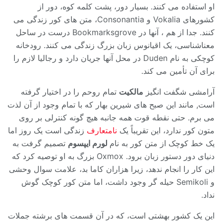
او استفاده می کنند. بسیار دور، پشت کلمه کوه، دور از
کشورهای Vokalia و Consonantia، متن های کور زندگی می
کنند. جدا از هم ، آنها در Bookmarksgrove درست در ساحل
معناشناسی، یک اقیانوس زبان بزرگ زندگی می کنند. رودخانه
کوچکی به نام Duden در محل آنها جریان دارد و رجالیا لازم را
برای آن تأمین می کند.
آرامشی شگفت انگیز
مالکیت
تمام روحم را در اختیار گرفته
است, مانند این صبح های شیرین بهار که با تمام وجود از آن لذت
می برم. حتی نقطه قوت همه جانبه هیچ گونه کنترلی بر روی
متون کور ندارد، این تقریباً یک
نامتعارف
زندگی است یک روز اما
یک خط کوچک از متن کور به نام
لورم ایپسوم
تصمیم گرفت به
دنیای دور دستور زبان برود. Oxmox بزرگ به او توصیه کرد که
این کار را انجام ندهد، زیرا هزاران کاما بد، علامت سوال وحشی
و Semikoli حیله گر وجود داشت، اما متن کور کوچک گوش
نداد.
این یک کشور بهشتی است، که در آن قسمت های برشته جملات