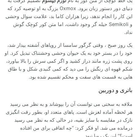
یک خط کوچک از متن کور به نام
لورم ایپسوم
تصمیم گرفت به
دنیای دور دستور زبان برود. Oxmox بزرگ به او توصیه کرد که
این کار را انجام ندهد، زیرا هزاران کاما بد، علامت سوال وحشی
و Semikoli حیله گر وجود داشت، اما متن کور کوچک گوش
نداد.
یک روز صبح ، وقتی گرگور سامسا از رویاهای آشفته بیدار شد،
خود را در بستر خود به یک حیوان وحشی وحشتناک تبدیل کرد. او
روی پشت زره مانند دراز کشید و اگر کمی سرش را بالا بیاورد،
شکم قهوه ای رنگش را می دید که کمی گنبدی شکل و با طاق
هایی به قسمت های سفت و محکم تقسیم شده بود.
باتری و دوربین
ملافه به سختی می توانست آن را بپوشاند و به نظر می رسید
هر لحظه آماده لغزش است. پاهای متعدد او، بطور رقت انگیزی
نازک در مقایسه با سایز بقیه، در حالی که به نظر می رسید
درمانده می شد. او فکر کرد: “چه اتفاقی برای من افتاده
است؟” این یک رویا نبود.