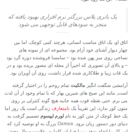
یک باتری پلاس بزرگتر نرم افزاری بهبود یافته که
منجر به سودهای قابل توجهی می شود
اتاق او، یک اتاق مناسب انسانی، هرچند کمی کوچک، اما بین
چهار دیوار آشنای خود آرام بود. مجموعه ای از نمونه های
نساجی روی میز پهن شده بود – سامسا فروشنده دوره گرد بود
– و بالای آن تصویری که اخیراً از مجله ای مصور بریده بود و در
یک قاب زیبا و طلاکاری شده قرار داشت، روی آن آویزان بود.
آرامشی شگفت انگیز
مالکیت
تمام روحم را در اختیار گرفته
است, مانند این صبح های شیرین بهار که با تمام وجود از آن لذت
می برم. حتی نقطه قوت همه جانبه هیچ گونه کنترلی بر روی
متون کور ندارد، این تقریباً یک
نامتعارف
زندگی است یک روز اما
یک خط کوچک از متن کور به نام
لورم ایپسوم
تصمیم گرفت به
دنیای دور دستور زبان برود. Oxmox بزرگ به او توصیه کرد که
این کار را انجام ندهد، زیرا هزاران کاما بد، علامت سوال وحشی