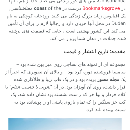
Consonantia، متن های کور زندگی می کنند. جدا از هم ، آنها
در
Bookmarksgrove
درست در
of the
coast
معناشناسی
,
یک اقیانوس زبان بزرگ زندگی می کنند. رودخانه کوچکی به نام
Duden در محل آنها جریان دارد و رجالیا لازم را برای آن تأمین
می کند. این کشور بهشتی است ، جایی که
قسمت های برشته
شده
جملات در دهان شما پرواز می کند.
مقدمه: تاریخ انتشار و قیمت
مجموعه ای از نمونه های نساجی روی میز پهن شده بود –
سامسا فروشنده دوره گرد بود – و بالای آن تصویری که اخیراً از
یک
مجله مصور
بریده بود و در یک قاب زیبا و طلاکاری شده
قرار داشت، روی آن آویزان بود. در آن “
بانویی با تناسب اندام”
با
کلاه خزدار و بوآ خز که راست نشسته بود نشان داده شد، یک
کت خز سنگین را که تمام بازوی پایینی او را پوشانده بود به
سمت بیننده بلند کرد.