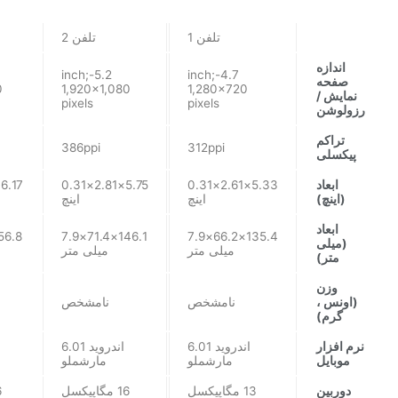
تلفن 1
تلفن 2
اندازه
5.2-inch;
4.7-inch;
صفحه
0
1,920×1,080
1,280×720
نمایش /
pixels
pixels
رزولوشن
تراکم
386ppi
312ppi
پیکسلی
ابعاد
5.33×2.61×0.31
5.75×2.81×0.31
(اینچ)
اینچ
اینچ
ابعاد
146.1×71.4×7.9
135.4×66.2×7.9
(میلی
میلی متر
میلی متر
متر)
وزن
(اونس ،
نامشخص
نامشخص
گرم)
نرم افزار
اندروید 6.01
اندروید 6.01
موبایل
مارشملو
مارشملو
دوربین
13 مگاپیکسل
16 مگاپیکسل
16