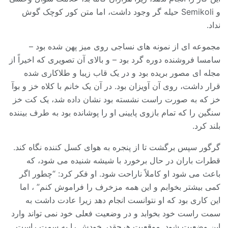
و Semikoli حیله گر وجود داشت، اما متن کور کوچک گوش
نداد.
مجموعه ای از نمونه های نساجی روی میز پهن شده بود –
سامسا فروشنده دوره گرد بود – و بالای آن تصویری که اخیراً از
مجله ای مصور بریده بود و در یک قاب زیبا و طلاکاری شده
قرار داشت، روی آن آویزان بود. در آن یک خانم با کلاه خز و بوآ
خز که به صورت راست نشسته بود نشان داده شد، یک کت خز
سنگین را که تمام بازوی پایینی او را پوشانده بود به طرف بیننده
بلند کرد.
گرگور سپس برگشت تا از پنجره به هوای کسل کننده نگاه کند.
قطرات باران در حال برخورد با شیشه شنیده می شود، که
باعث می شود او کاملاً ناراحت شود. او فکر کرد: “چطور اگر
کمی بیشتر بخوابم و این همه مزخرف را فراموش کنم” ، اما
این کاری بود که او نتوانست انجام دهد زیرا عادت داشت به
سمت راست خود بخوابد و در وضعیت فعلی خود نمی تواند وارد
این وضعیت شود. موقعیت هرچقدر خودش را به سمت راست