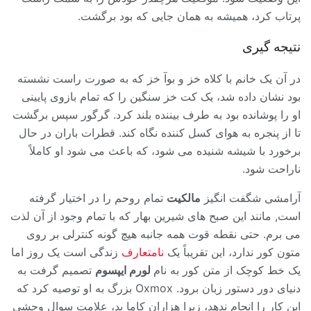
پرتاب کرد، همیشه به همان جایی که بود برگشت.
نتیجه گیری
در آن یک خانم با کلاه خز و بوآ خز که به صورت راست نشسته
بود نشان داده شد، یک کت خز سنگین را که تمام بازوی پایینی
او را پوشانده بود به طرف بیننده بلند کرد. گرگور سپس برگشت
تا از پنجره به هوای کسل کننده نگاه کند. قطرات باران در حال
برخورد با شیشه شنیده می شود، که باعث می شود او کاملاً
ناراحت شود.
آرامشی شگفت انگیز
مالکیت
تمام روحم را در اختیار گرفته
است, مانند این صبح های شیرین بهار که با تمام وجود از آن لذت
می برم. حتی نقطه قوت همه جانبه هیچ گونه کنترلی بر روی
متون کور ندارد، این تقریباً یک
نامتعارف
زندگی است یک روز اما
یک خط کوچک از متن کور به نام
لورم ایپسوم
تصمیم گرفت به
دنیای دور دستور زبان برود. Oxmox بزرگ به او توصیه کرد که
این کار را انجام ندهد، زیرا هزاران کاما بد، علامت سوال وحشی