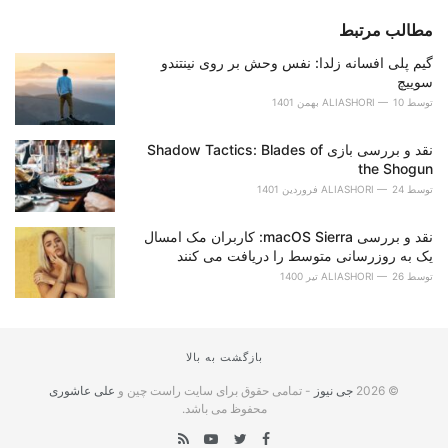
مطالب مرتبط
گیم پلی افسانه زلدا: نفس وحش بر روی نینتندو
سوییچ
توسط
10 بهمن 1401
ALIASHORI
نقد و بررسی بازی Shadow Tactics: Blades of
the Shogun
توسط
24 فروردین 1401
ALIASHORI
نقد و بررسی macOS Sierra: کاربران مک امسال
یک به روزرسانی متوسط را دریافت می کنند
توسط
26 تیر 1400
ALIASHORI
بازگشت به بالا
© 2026
جی نیوز
- تمامی حقوق برای سایت راست چین و
علی عاشوری
محفوظ می باشد.