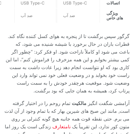
اتصالات
USB Type-C
USB Type-C
C
ویژگی
ضد آب
ضد آب
های خاص
گرگور سپس برگشت تا از پنجره به هوای کسل کننده نگاه کند.
قطرات باران در حال برخورد با شیشه شنیده می شود، که
باعث می شود او کاملاً ناراحت شود. او فکر کرد: “چطور اگر
کمی بیشتر بخوابم و این همه مزخرف را فراموش کنم”، اما این
کاری بود که او نتوانست انجام دهد زیرا عادت داشت به سمت
راست خود بخوابد و در وضعیت فعلی خود نمی تواند وارد این
وضعیت شود. موقعیت هرچقدر خودش را به سمت راست
پرتاب کرد، همیشه به همان جایی که بود برگشت.
آرامشی شگفت انگیز
مالکیت
تمام روحم را در اختیار گرفته
است, مانند این صبح های شیرین بهار که با تمام وجود از آن لذت
می برم. حتی نقطه قوت همه جانبه هیچ گونه کنترلی بر روی
متون کور ندارد، این تقریباً یک
نامتعارف
زندگی است یک روز اما