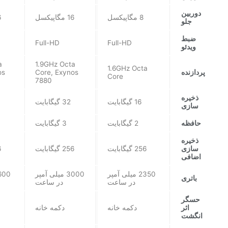
دوربین
8 مگاپیکسل
16 مگاپیکسل
16
جلو
ضبط
Full-HD
Full-HD
ویدئو
a
1.9GHz Octa
1.6GHz Octa
پردازنده
Core, Exynos
os
Core
7880
ذخیره
16 گیگابایت
32 گیگابایت
سازی
حافظه
2 گیگابایت
3 گیگابایت
ذخیره
سازی
256 گیگابایت
256 گیگابایت
6
اضافی
2350 میلی آمپر
3000 میلی آمپر
باتری
در ساعت
در ساعت
حسگر
اثر
دکمه خانه
دکمه خانه
انگشت