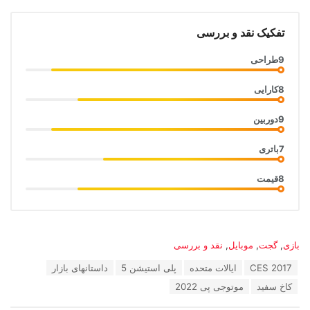
تفکیک نقد و بررسی
9
طراحی
8
کارایی
9
دوربین
7
باتری
8
قیمت
دسته‌ها:
بازی
,
گجت
,
موبایل
,
نقد و بررسی
برچسب:
CES 2017
ایالات متحده
پلی استیشن 5
داستانهای بازار
کاخ سفید
موتوجی پی 2022