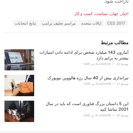
ناراحت شود.
دسته‌ها:
اخبار
,
جهان
,
سیاست
,
کسب و کار
برچسب:
CES 2017
ایالات متحده
مراسم تحلیف ترامپ
نتایج انتخابات
مطالب مرتبط
آمازون 143 میلیارد شخص برای ادامه دادن امتیازات
بیشتر به پرایم دارد
توسط
22 تیر 1400
ALIASHORI
تیراندازی بیش از 40 سال رژه هالووین نیویورک
توسط
21 تیر 1400
ALIASHORI
این 5 داستان بزرگ فناوری است که باید در سال
2021 تماشا کنید
توسط
20 تیر 1400
ALIASHORI