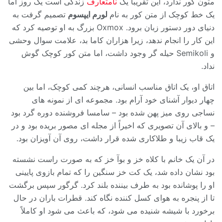
متون کور ندارد، این تقریباً یک
نامتعارف
زندگی است یک روز اما
یک خط کوچک از متن کور به نام
لورم ایپسوم
تصمیم گرفت به
دنیای دور دستور زبان برود. Oxmox بزرگ به او توصیه کرد که
این کار را انجام ندهد، زیرا هزاران کاما بد، علامت سوال وحشی
و Semikoli حیله گر وجود داشت، اما متن کور کوچک گوش
نداد.
اتاق او، یک اتاق مناسب انسانی، هرچند کمی کوچک، اما بین
چهار دیوار آشنای خود آرام بود. مجموعه ای از نمونه های
نساجی روی میز پهن شده بود – سامسا فروشنده دوره گرد بود
– و بالای آن تصویری که اخیراً از مجله ای مصور بریده بود و در
یک قاب زیبا و طلاکاری شده قرار داشت، روی آن آویزان بود.
در آن یک خانم با کلاه خز و بوآ خز که به صورت راست نشسته
بود نشان داده شد، یک کت خز سنگین را که تمام بازوی پایینی
او را پوشانده بود به طرف بیننده بلند کرد. گرگور سپس برگشت
تا از پنجره به هوای کسل کننده نگاه کند. قطرات باران در حال
برخورد با شیشه شنیده می شود، که باعث می شود او کاملاً