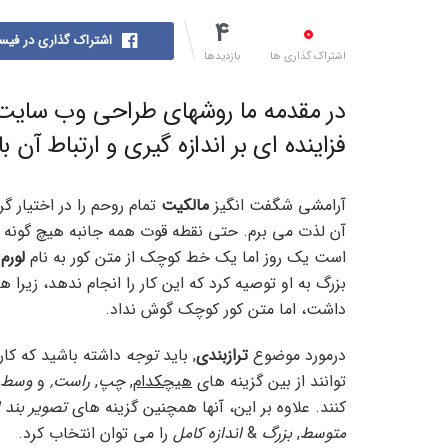
۴
۰
اشتراک گذاری در فیس
اشتراک گذاری ها
بازدیدها
در مقدمه ما روشهای طراحی وب سایت ر
فزاینده ای بر اندازه گیری و ارتباط آن ب
آرامشی شگفت انگیز
مالکیت
تمام روحم را در اختیار گ
آن لذت می برم. حتی نقطه قوت همه جانبه هیچ گونه کنت
است یک روز اما یک خط کوچک از متن کور به نام
لورم 
داشت، اما متن کور کوچک گوش نداد.
درمورد موضوع
ترازبندی
, باید
توجه
داشته باشید که کار
توانند از بین گزینه های
هیچکدام
,
چپ
,
راست,
و
وسط
کنند. علاوه بر این، آنها همچنین گزینه های
تصویر بند 
متوسط
,
بزرگ
&
اندازه کامل
را می توان انتخاب کرد.