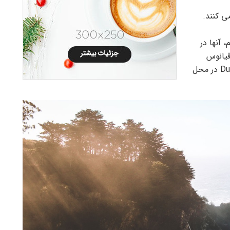
ی کنند.
م، آنها در
 اقیانوس
زبان بزرگ زندگی می کنند. رودخانه کوچکی به نام Duden در محل