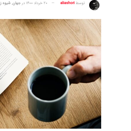
توسط
aliashori
۲۰ خرداد ۱۴۰۰
در
جهان
,
شیوه ز