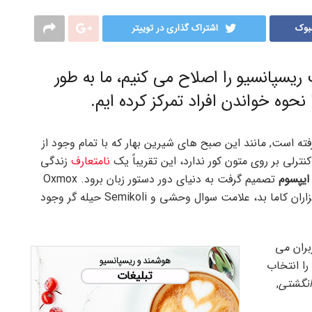
بوک
اشتراک گذاری در توییتر
یسپانسیو را اصلاح می کنیم، ما به طور
ا نحوه خواندن افراد تمرکز کرده ایم.
رفته است, مانند این صبح های شیرین بهار که با تمام وجود از
رلی بر روی متون کور ندارد، این تقریباً یک
نامتعارف
زندگی
ایپسوم
تصمیم گرفت به دنیای دور دستور زبان برود. Oxmox
بزرگ به او توصیه کرد که این کار را انجام ندهد، زیرا هزاران کاما بد، علامت سوال وحشی و Semikoli حیله گر وجود
بران می
را انتخاب
انگشتی
,