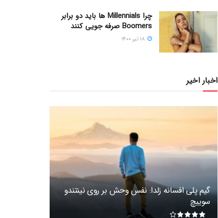
چرا Millennials ها باید دو برابر
Boomers صرفه جویی کنند
۱۸ تیر ۱۴۰۰
اخبار اخیر
گیم پلی افسانه زلدا: نفس وحش بر روی نینتندو
سوییچ