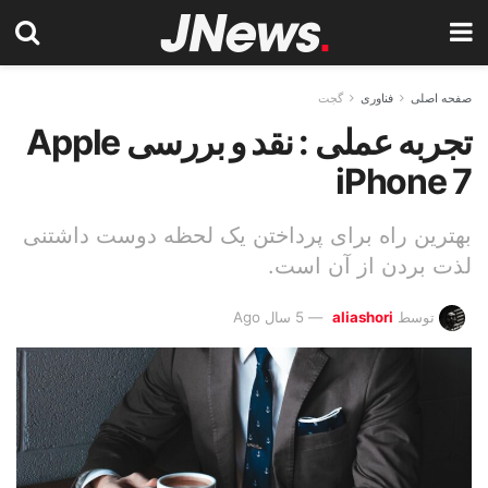
صفحه اصلی
فناوری
گجت
تجربه عملی : نقد و بررسی Apple
iPhone 7
بهترین راه برای پرداختن یک لحظه دوست داشتنی
لذت بردن از آن است.
توسط
aliashori
5 سال Ago