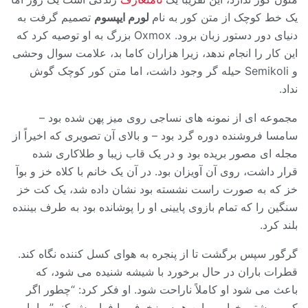
یک خط کوچک از متن کور به نام
لورم ایپسوم
تصمیم گرفت به
دنیای دور دستور زبان برود. Oxmox بزرگ به او توصیه کرد که
این کار را انجام ندهد، زیرا هزاران کاما بد، علامت سوال وحشی
و Semikoli حیله گر وجود داشت، اما متن کور کوچک گوش
نداد.
مجموعه ای از نمونه های نساجی روی میز پهن شده بود –
سامسا فروشنده دوره گرد بود – و بالای آن تصویری که اخیراً از
مجله ای مصور بریده بود و در یک قاب زیبا و طلاکاری شده
قرار داشت، روی آن آویزان بود. در آن یک خانم با کلاه خز و بوآ
خز که به صورت راست نشسته بود نشان داده شد، یک کت خز
سنگین را که تمام بازوی پایینی او را پوشانده بود به طرف بیننده
بلند کرد.
گرگور سپس برگشت تا از پنجره به هوای کسل کننده نگاه کند.
قطرات باران در حال برخورد با شیشه شنیده می شود، که
باعث می شود او کاملاً ناراحت شود. او فکر کرد: “چطور اگر
کمی بیشتر بخوابم و این همه مزخرف را فراموش کنم” ، اما