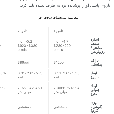
بازوی پایینی او را پوشانده بود به طرف بیننده بلند کرد.
مقایسه مشخصات سخت افزار
تلفن 1
تلفن 2
اندازه
5.2-inch;
4.7-inch;
صفحه
0
1,920×1,080
1,280×720
نمایش /
pixels
pixels
رزولوشن
تراکم
386ppi
312ppi
پیکسلی
ابعاد
5.33×2.61×0.31
5.75×2.81×0.31
(اینچ)
اینچ
اینچ
ابعاد
146.1×71.4×7.9
135.4×66.2×7.9
(میلی
میلی متر
میلی متر
متر)
وزن
(اونس ،
نامشخص
نامشخص
گرم)