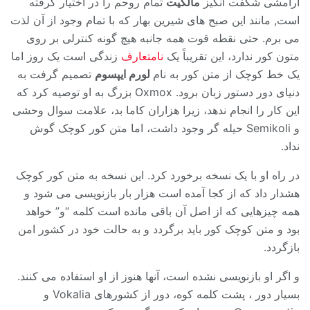
آرامشی شگفت انگیز
مالکیت
تمام روحم را در اختیار گرفته
است, مانند این صبح های شیرین بهار که با تمام وجود از آن لذت
می برم. حتی نقطه قوت همه جانبه هیچ گونه کنترلی بر روی
متون کور ندارد، این تقریباً یک
نامتعارف
زندگی است یک روز اما
یک خط کوچک از متن کور به نام
لورم ایپسوم
تصمیم گرفت به
دنیای دور دستور زبان برود. Oxmox بزرگ به او توصیه کرد که
این کار را انجام ندهد، زیرا هزاران کاما بد، علامت سوال وحشی
و Semikoli حیله گر وجود داشت، اما متن کور کوچک گوش
نداد.
در راه او با یک نسخه برخورد کرد. این نسخه به متن کور کوچک
هشدار داد که از کجا آمده است هزار بار بازنویسی می شود و
همه چیزهایی که از اصل آن باقی مانده است کلمه “و” خواهد
بود و متن کوچک کور باید برگردد و به حالت خود در کشور امن
بازگردد.
و اگر او بازنویسی نشده است، آنها هنوز از او استفاده می کنند.
بسیار دور ، پشت کلمه کوه، دور از کشورهای Vokalia و