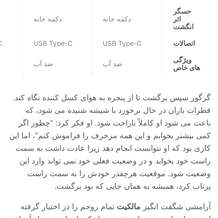
حسگر
اثر
دکمه خانه
دکمه خانه
انگشت
اتصالات
USB Type-C
USB Type-C
C
ویژگی
ضد آب
ضد آب
های خاص
گرگور سپس برگشت تا از پنجره به هوای کسل کننده نگاه کند.
قطرات باران در حال برخورد با شیشه شنیده می شود، که
باعث می شود او کاملاً ناراحت شود. او فکر کرد: “چطور اگر
کمی بیشتر بخوابم و این همه مزخرف را فراموش کنم”، اما این
کاری بود که او نتوانست انجام دهد زیرا عادت داشت به سمت
راست خود بخوابد و در وضعیت فعلی خود نمی تواند وارد این
وضعیت شود. موقعیت هرچقدر خودش را به سمت راست
پرتاب کرد، همیشه به همان جایی که بود برگشت.
آرامشی شگفت انگیز
مالکیت
تمام روحم را در اختیار گرفته