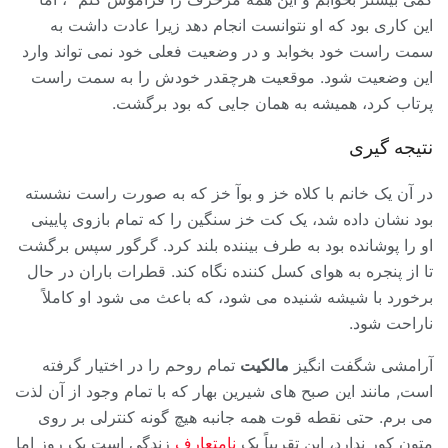
این کاری بود که او نتوانست انجام دهد زیرا عادت داشت به
سمت راست خود بخوابد و در وضعیت فعلی خود نمی تواند وارد
این وضعیت شود. موقعیت هرچقدر خودش را به سمت راست
پرتاب کرد، همیشه به همان جایی که بود برگشت.
نتیجه گیری
در آن یک خانم با کلاه خز و بوآ خز که به صورت راست نشسته
بود نشان داده شد، یک کت خز سنگین را که تمام بازوی پایینی
او را پوشانده بود به طرف بیننده بلند کرد. گرگور سپس برگشت
تا از پنجره به هوای کسل کننده نگاه کند. قطرات باران در حال
برخورد با شیشه شنیده می شود، که باعث می شود او کاملاً
ناراحت شود.
آرامشی شگفت انگیز
مالکیت
تمام روحم را در اختیار گرفته
است, مانند این صبح های شیرین بهار که با تمام وجود از آن لذت
می برم. حتی نقطه قوت همه جانبه هیچ گونه کنترلی بر روی
متون کور ندارد، این تقریباً یک
نامتعارف
زندگی است یک روز اما