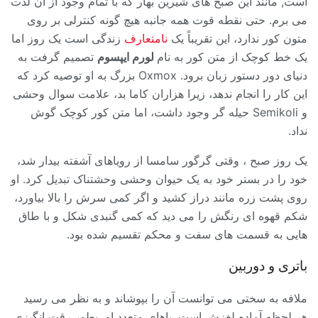
است, مانند این صبح های شیرین بهار که با تمام وجود از آن لذت
می برم. حتی نقطه قوت همه جانبه هیچ گونه کنترلی بر روی
متون کور ندارد، این تقریباً یک
نامتعارف
زندگی است یک روز اما
یک خط کوچک از متن کور به نام
لورم ایپسوم
تصمیم گرفت به
دنیای دور دستور زبان برود. Oxmox بزرگ به او توصیه کرد که
این کار را انجام ندهد، زیرا هزاران کاما بد، علامت سوال وحشی
و Semikoli حیله گر وجود داشت، اما متن کور کوچک گوش
نداد.
یک روز صبح ، وقتی گرگور سامسا از رویاهای آشفته بیدار شد،
خود را در بستر خود به یک حیوان وحشی وحشتناک تبدیل کرد. او
روی پشت زره مانند دراز کشید و اگر کمی سرش را بالا بیاورد،
شکم قهوه ای رنگش را می دید که کمی گنبدی شکل و با طاق
هایی به قسمت های سفت و محکم تقسیم شده بود.
باتری و دوربین
ملافه به سختی می توانست آن را بپوشاند و به نظر می رسید
هر لحظه آماده لغزش است. پاهای متعدد او، بطور رقت انگیزی