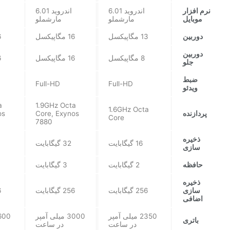
نرم افزار
اندروید 6.01
اندروید 6.01
موبایل
مارشملو
مارشملو
دوربین
13 مگاپیکسل
16 مگاپیکسل
16
دوربین
8 مگاپیکسل
16 مگاپیکسل
16
جلو
ضبط
Full-HD
Full-HD
ویدئو
a
1.9GHz Octa
1.6GHz Octa
پردازنده
Core, Exynos
os
Core
7880
ذخیره
16 گیگابایت
32 گیگابایت
سازی
حافظه
2 گیگابایت
3 گیگابایت
ذخیره
سازی
256 گیگابایت
256 گیگابایت
6
اضافی
2350 میلی آمپر
3000 میلی آمپر
باتری
در ساعت
در ساعت