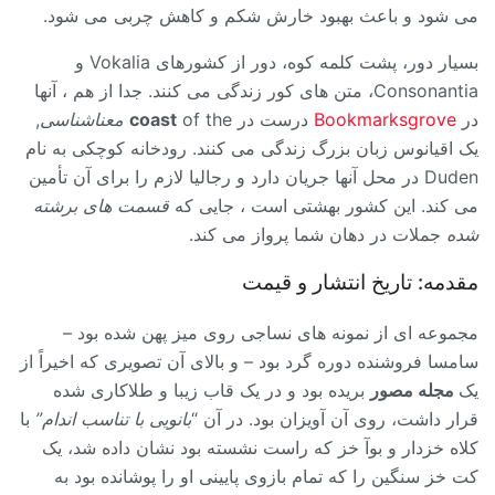
می شود و باعث بهبود خارش شکم و کاهش چربی می شود.
بسیار دور، پشت کلمه کوه، دور از کشورهای Vokalia و
Consonantia، متن های کور زندگی می کنند. جدا از هم ، آنها
در
Bookmarksgrove
درست در
of the
coast
معناشناسی
,
یک اقیانوس زبان بزرگ زندگی می کنند. رودخانه کوچکی به نام
Duden در محل آنها جریان دارد و رجالیا لازم را برای آن تأمین
می کند. این کشور بهشتی است ، جایی که
قسمت های برشته
شده
جملات در دهان شما پرواز می کند.
مقدمه: تاریخ انتشار و قیمت
مجموعه ای از نمونه های نساجی روی میز پهن شده بود –
سامسا فروشنده دوره گرد بود – و بالای آن تصویری که اخیراً از
یک
مجله مصور
بریده بود و در یک قاب زیبا و طلاکاری شده
قرار داشت، روی آن آویزان بود. در آن “
بانویی با تناسب اندام”
با
کلاه خزدار و بوآ خز که راست نشسته بود نشان داده شد، یک
کت خز سنگین را که تمام بازوی پایینی او را پوشانده بود به