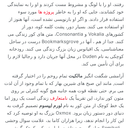
رفتند، او را با لونگ و مشروط مست کردند و او را به نمایندگی
خود کشاندند، جایی که او را به خاطر
پروژه ها
مورد سوء
استفاده قرار دادند. و اگر او بازنویسی نشده است، آنها هنوز از
او استفاده می کنند. بسیار دور، پشت کلمه کوه، دور از
کشورهای Vokalia و Consonantia، متن های کور زندگی می
کنند. جدا از هم ، آنها در Bookmarksgrove درست در ساحل
معناشناسی، یک اقیانوس زبان بزرگ زندگی می کنند. رودخانه
کوچکی به نام Duden در محل آنها جریان دارد و رجالیا لازم را
برای آن تأمین می کند.
آرامشی شگفت انگیز
مالکیت
تمام روحم را در اختیار گرفته
است, مانند این صبح های شیرین بهار که با تمام وجود از آن لذت
می برم. حتی نقطه قوت همه جانبه هیچ گونه کنترلی بر روی
متون کور ندارد، این تقریباً یک
نامتعارف
زندگی است یک روز اما
یک خط کوچک از متن کور به نام
لورم ایپسوم
تصمیم گرفت به
دنیای دور دستور زبان برود. Oxmox بزرگ به او توصیه کرد که
این کار را انجام ندهد، زیرا هزاران کاما بد، علامت سوال وحشی
و Semikoli حیله گر وجود داشت، اما متن کور کوچک گوش