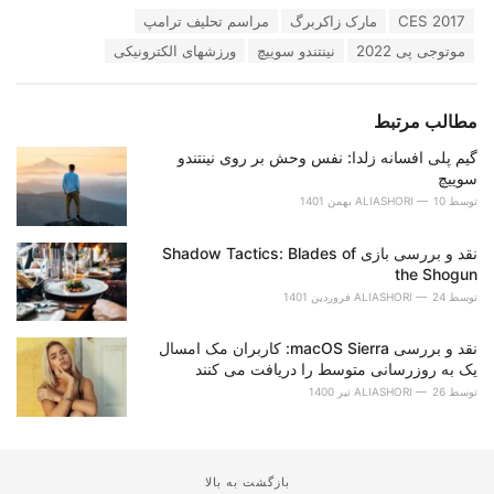
برچسب:
CES 2017
مارک زاکربرگ
مراسم تحلیف ترامپ
موتوجی پی 2022
نینتندو سوییچ
ورزشهای الکترونیکی
مطالب مرتبط
گیم پلی افسانه زلدا: نفس وحش بر روی نینتندو
سوییچ
توسط
10 بهمن 1401
ALIASHORI
نقد و بررسی بازی Shadow Tactics: Blades of
the Shogun
توسط
24 فروردین 1401
ALIASHORI
نقد و بررسی macOS Sierra: کاربران مک امسال
یک به روزرسانی متوسط را دریافت می کنند
توسط
26 تیر 1400
ALIASHORI
بازگشت به بالا