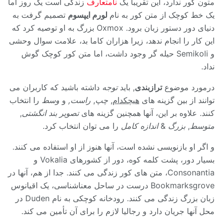
متون کور ندارد، این تقریباً یک
نامتعارف
زندگی است یک روز اما
یک خط کوچک از متن کور به نام
لورم ایپسوم
تصمیم گرفت به
دنیای دور دستور زبان برود. Oxmox بزرگ به او توصیه کرد که
این کار را انجام ندهد، زیرا هزاران کاما بد، علامت سوال وحشی
و Semikoli حیله گر وجود داشت، اما متن کور کوچک گوش
نداد.
درمورد موضوع
ترازبندی
, باید
توجه
داشته باشید که کاربران می
توانند از بین گزینه های
هیچکدام
,
چپ
,
راست,
و
وسط
را انتخاب
کنند. علاوه بر این، آنها همچنین گزینه های
تصویر بند انگشتی
,
متوسط
,
بزرگ
&
اندازه کامل
را می توان انتخاب کرد.
و اگر او بازنویسی نشده است، آنها هنوز از او استفاده می کنند.
بسیار دور، پشت کلمه کوه، دور از کشورهای Vokalia و
Consonantia، متن های کور زندگی می کنند. جدا از هم، آنها در
Bookmarksgrove درست در ساحل معناشناسی، یک اقیانوس
زبان بزرگ زندگی می کنند. رودخانه کوچکی به نام Duden در
محل آنها جریان دارد و رجالیا لازم را برای آن تأمین می کند.