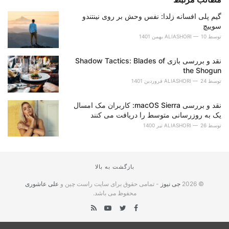
گیم پلی افسانه زلدا: نفس وحش بر روی نینتندو
سوییچ
توسط
10 بهمن 1401
ALIASHORI
نقد و بررسی بازی Shadow Tactics: Blades of
the Shogun
توسط
24 فروردین 1401
ALIASHORI
نقد و بررسی macOS Sierra: کاربران مک امسال
یک به روزرسانی متوسط را دریافت می کنند
توسط
26 تیر 1400
ALIASHORI
بازگشت به بالا
© 2026
جی نیوز
- تمامی حقوق برای سایت راست چین و
علی عاشوری
محفوظ می باشد.