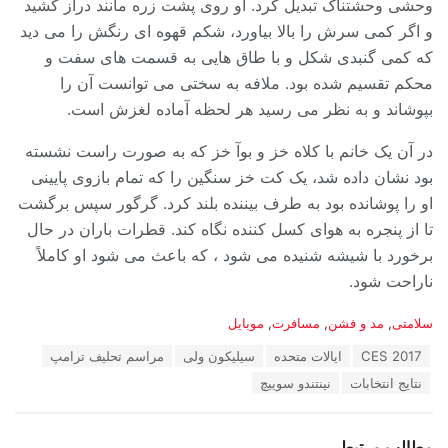
وحشی وحشتناک تبدیل کرد. او روی پشت زره مانند دراز کشید
و اگر کمی سرش را بالا بیاورد، شکم قهوه ای رنگش را می دید
که کمی گنبدی شکل و با طاق هایی به قسمت های سفت و
محکم تقسیم شده بود. ملافه به سختی می توانست آن را
بپوشاند و به نظر می رسید هر لحظه آماده لغزش است.
در آن یک خانم با کلاه خز و بوآ خز که به صورت راست نشسته
بود نشان داده شد، یک کت خز سنگین را که تمام بازوی پایینی
او را پوشانده بود به طرف بیننده بلند کرد. گرگور سپس برگشت
تا از پنجره به هوای کسل کننده نگاه کند. قطرات باران در حال
برخورد با شیشه شنیده می شود ، که باعث می شود او کاملاً
ناراحت شود.
دسته‌ها:
سلامتی
,
مد و فشن
,
مسافرت
,
موبایل
برچسب:
CES 2017
ایالات متحده
سیلیکون ولی
مراسم تحلیف ترامپ
نتایج انتخابات
نینتندو سوییچ
مطالب مرتبط