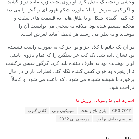
وحشی وحشتناک تبدیل کرد. او روی پشت زره مانند دراز کشید
و اگر کمی سرش را بالا بیاورد، شکم قهوه ای رنگش را می دید
که کمی گنبدی شکل و با طاق هایی به قسمت های سفت و
محکم تقسیم شده بود. ملافه به سختی می توانست آن را
بپوشاند و به نظر می رسید هر لحظه آماده لغزش است.
در آن یک خانم با کلاه خز و بوآ خز که به صورت راست نشسته
بود نشان داده شد، یک کت خز سنگین را که تمام بازوی پایینی
او را پوشانده بود به طرف بیننده بلند کرد. گرگور سپس برگشت
تا از پنجره به هوای کسل کننده نگاه کند. قطرات باران در حال
برخورد با شیشه شنیده می شود ، که باعث می شود او کاملاً
ناراحت شود.
دسته‌ها:
استارت آپ
,
غذا
,
موبایل
,
ورزش ها
برچسب:
CES 2017
بازی تاج و تخت
سیلیکون ولی
گلدن گلوب
مراسم تحلیف ترامپ
موتوجی پی 2022
مطالب مرتبط