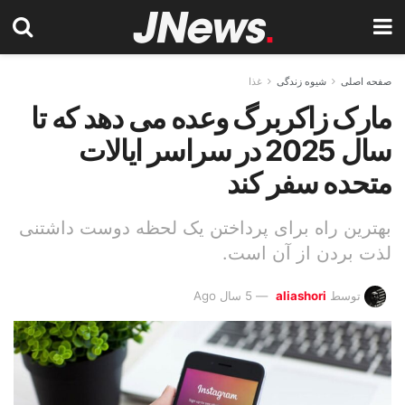
صفحه اصلی
شیوه زندگی
غذا
مارک زاکربرگ وعده می دهد که تا
سال 2025 در سراسر ایالات
متحده سفر کند
بهترین راه برای پرداختن یک لحظه دوست داشتنی
لذت بردن از آن است.
توسط
aliashori
5 سال Ago