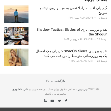
گیم پلی افسانه زلدا: نفس وحش بر روی نینتندو
سوییچ
توسط
10 بهمن 1401
ALIASHORI
نقد و بررسی بازی Shadow Tactics: Blades of
the Shogun
توسط
24 فروردین 1401
ALIASHORI
نقد و بررسی macOS Sierra: کاربران مک امسال
یک به روزرسانی متوسط را دریافت می کنند
توسط
26 تیر 1400
ALIASHORI
بازگشت به بالا
© 2026
جی نیوز
- تمامی حقوق برای سایت راست چین و
علی عاشوری
محفوظ می باشد.