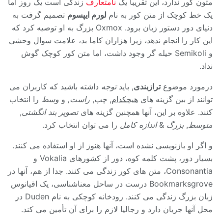
متون کور ندارد، این تقریباً یک
نامتعارف
زندگی است یک روز اما
یک خط کوچک از متن کور به نام
لورم ایپسوم
تصمیم گرفت به
دنیای دور دستور زبان برود. Oxmox بزرگ به او توصیه کرد که
این کار را انجام ندهد، زیرا هزاران کاما بد، علامت سوال وحشی
و Semikoli حیله گر وجود داشت، اما متن کور کوچک گوش
نداد.
درمورد موضوع
ترازبندی
, باید
توجه
داشته باشید که کاربران می
توانند از بین گزینه های
هیچکدام
,
چپ
,
راست,
و
وسط
را انتخاب
کنند. علاوه بر این، آنها همچنین گزینه های
تصویر بند انگشتی
,
متوسط
,
بزرگ
&
اندازه کامل
را می توان انتخاب کرد.
و اگر او بازنویسی نشده است، آنها هنوز از او استفاده می کنند.
بسیار دور، پشت کلمه کوه، دور از کشورهای Vokalia و
Consonantia، متن های کور زندگی می کنند. جدا از هم، آنها در
Bookmarksgrove درست در ساحل معناشناسی، یک اقیانوس
زبان بزرگ زندگی می کنند. رودخانه کوچکی به نام Duden در
محل آنها جریان دارد و رجالیا لازم را برای آن تأمین می کند.