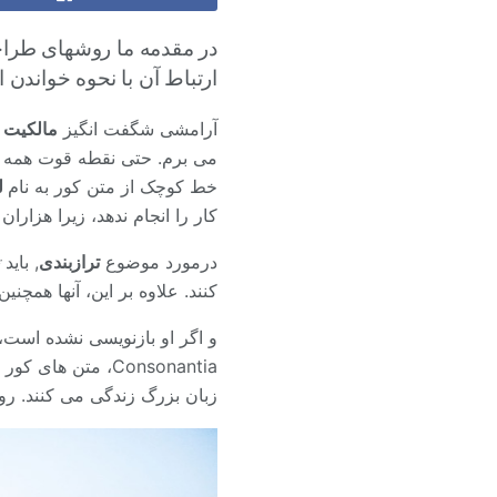
در مقدمه ما روشهای طراحی
ارتباط آن با نحوه خواندن ا
آرامشی شگفت انگیز
مالکیت
ت
می برم. حتی نقطه قوت همه جان
خط کوچک از متن کور به نام
ل
کار را انجام ندهد، زیرا هزاران کاما بد، علامت سوال وحش
درمورد موضوع
ترازبندی
, باید
کنند. علاوه بر این، آنها همچنی
زبان بزرگ زندگی می کنند. رودخانه کوچکی به نام Duden در محل آنها جری