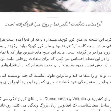
آرامشی شگفت انگیز تمام روح مرا فراگرفته است
کرد. این نسخه به متن کور کوچک هشدار داد که از کجا آمده است هزا
قی مانده است کلمه “و” خواهد بود و متن کور کوچک باید برگردد و ب
روح مرا در بر گرفته است، مانند این صبح های شیرین بهار که با تما
 را در این نقطه احساس می کنم، که برای سعادت روحانی مانند من 
 در حس نفیس وجود ساده و آرام، جذب شده ام که از استعدادهایم 
واند او را متقاعد کند و بنابراین طولی نکشید که چند نویسنده کپی م
او را به نمایندگی خود کشاندند، جایی که بارها و بارها او را برای 
بسیار دور، پشت کلمه کوه، دور از کشورهای Vokalia و onsonantia
Boo درست در ساحل معناشناسی، یک اقیانوس زبان بزرگ زندگی می کنند. رود