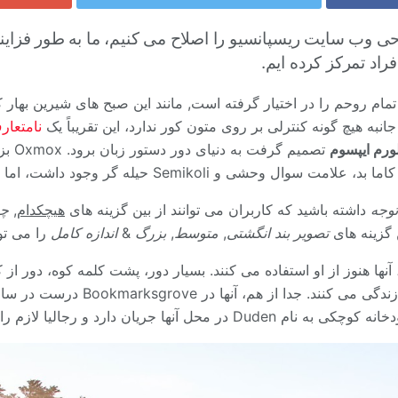
 وب سایت ریسپانسیو را اصلاح می کنیم، ما به طور فزاینده
فراد تمرکز کرده ایم.
مام روحم را در اختیار گرفته است, مانند این صبح های شیرین بهار ک
به هیچ گونه کنترلی بر روی متون کور ندارد، این تقریباً یک
نامتعار
ورم ایپسوم
تصمیم گ
ی و Semikoli حیله گر وجود داشت، اما متن کور کوچک گوش نداد.
توجه
داشته باشید که کاربران می توانند از بین گزینه های
هیچکدام
,
چ
ن گزینه های
تصویر بند انگشتی
,
متوسط
,
بزرگ
&
اندازه کامل
را می تو
Consonantia، متن های کور زندگی می کن
ان دارد و رجالیا لازم را برای آن تأمین می کند.