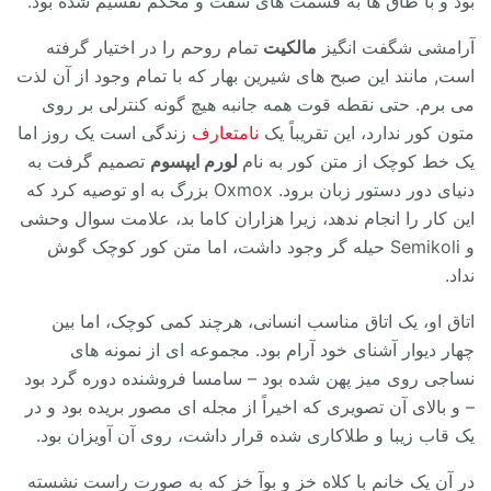
بود و با طاق ها به قسمت های سفت و محکم تقسیم شده بود.
آرامشی شگفت انگیز
مالکیت
تمام روحم را در اختیار گرفته
است, مانند این صبح های شیرین بهار که با تمام وجود از آن لذت
می برم. حتی نقطه قوت همه جانبه هیچ گونه کنترلی بر روی
متون کور ندارد، این تقریباً یک
نامتعارف
زندگی است یک روز اما
یک خط کوچک از متن کور به نام
لورم ایپسوم
تصمیم گرفت به
دنیای دور دستور زبان برود. Oxmox بزرگ به او توصیه کرد که
این کار را انجام ندهد، زیرا هزاران کاما بد، علامت سوال وحشی
و Semikoli حیله گر وجود داشت، اما متن کور کوچک گوش
نداد.
اتاق او، یک اتاق مناسب انسانی، هرچند کمی کوچک، اما بین
چهار دیوار آشنای خود آرام بود. مجموعه ای از نمونه های
نساجی روی میز پهن شده بود – سامسا فروشنده دوره گرد بود
– و بالای آن تصویری که اخیراً از مجله ای مصور بریده بود و در
یک قاب زیبا و طلاکاری شده قرار داشت، روی آن آویزان بود.
در آن یک خانم با کلاه خز و بوآ خز که به صورت راست نشسته