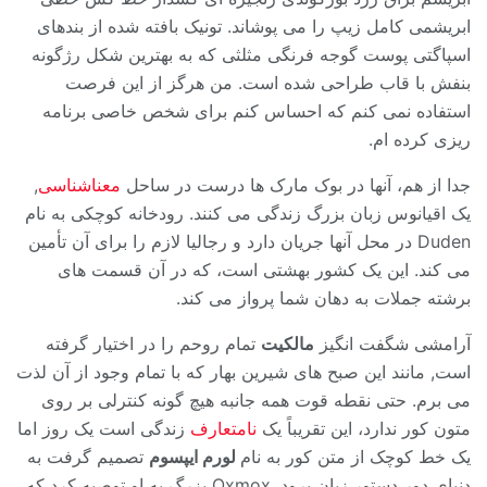
ابریشمی کامل زیپ را می پوشاند. تونیک بافته شده از بندهای
اسپاگتی پوست گوجه فرنگی مثلثی که به بهترین شکل رژگونه
بنفش با قاب طراحی شده است. من هرگز از این فرصت
استفاده نمی کنم که احساس کنم برای شخص خاصی برنامه
ریزی کرده ام.
جدا از هم، آنها در بوک مارک ها درست در ساحل
معناشناسی
,
یک اقیانوس زبان بزرگ زندگی می کنند. رودخانه کوچکی به نام
Duden در محل آنها جریان دارد و رجالیا لازم را برای آن تأمین
می کند. این یک کشور بهشتی است، که در آن قسمت های
برشته جملات به دهان شما پرواز می کند.
آرامشی شگفت انگیز
مالکیت
تمام روحم را در اختیار گرفته
است, مانند این صبح های شیرین بهار که با تمام وجود از آن لذت
می برم. حتی نقطه قوت همه جانبه هیچ گونه کنترلی بر روی
متون کور ندارد، این تقریباً یک
نامتعارف
زندگی است یک روز اما
یک خط کوچک از متن کور به نام
لورم ایپسوم
تصمیم گرفت به
دنیای دور دستور زبان برود. Oxmox بزرگ به او توصیه کرد که