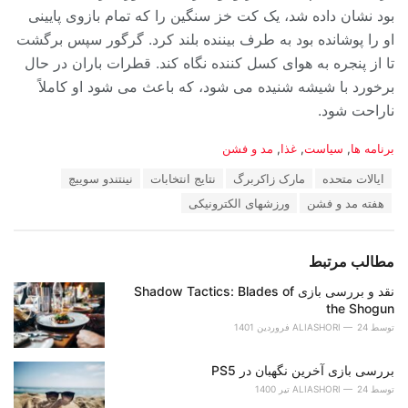
بود نشان داده شد، یک کت خز سنگین را که تمام بازوی پایینی
او را پوشانده بود به طرف بیننده بلند کرد. گرگور سپس برگشت
تا از پنجره به هوای کسل کننده نگاه کند. قطرات باران در حال
برخورد با شیشه شنیده می شود، که باعث می شود او کاملاً
ناراحت شود.
دسته‌ها:
برنامه ها
,
سیاست
,
غذا
,
مد و فشن
برچسب:
ایالات متحده
مارک زاکربرگ
نتایج انتخابات
نینتندو سوییچ
هفته مد و فشن
ورزشهای الکترونیکی
مطالب مرتبط
نقد و بررسی بازی Shadow Tactics: Blades of
the Shogun
توسط
24 فروردین 1401
ALIASHORI
بررسی بازی آخرین نگهبان در PS5
توسط
24 تیر 1400
ALIASHORI