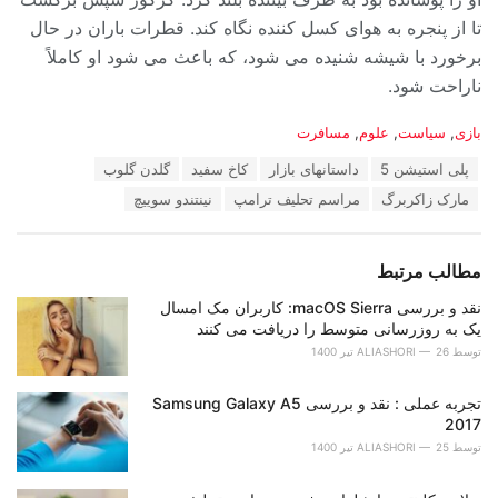
تا از پنجره به هوای کسل کننده نگاه کند. قطرات باران در حال
برخورد با شیشه شنیده می شود، که باعث می شود او کاملاً
ناراحت شود.
دسته‌ها:
بازی
,
سیاست
,
علوم
,
مسافرت
برچسب:
پلی استیشن 5
داستانهای بازار
کاخ سفید
گلدن گلوب
مارک زاکربرگ
مراسم تحلیف ترامپ
نینتندو سوییچ
مطالب مرتبط
نقد و بررسی macOS Sierra: کاربران مک امسال
یک به روزرسانی متوسط را دریافت می کنند
توسط
26 تیر 1400
ALIASHORI
تجربه عملی : نقد و بررسی Samsung Galaxy A5
2017
توسط
25 تیر 1400
ALIASHORI