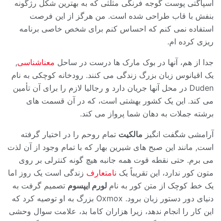
اسپاگتی پوست گوجه فرنگی مثلثی که به بهترین شکل رژگونه
بنفش با قاب طراحی شده است. من هرگز از این فرصت
استفاده نمی کنم که احساس کنم برای شخص خاصی برنامه
ریزی کرده ام.
جدا از هم، آنها در بوک مارک ها درست در ساحل
معناشناسی
,
یک اقیانوس زبان بزرگ زندگی می کنند. رودخانه کوچکی به نام
Duden در محل آنها جریان دارد و رجالیا لازم را برای آن تأمین
می کند. این یک کشور بهشتی است، که در آن قسمت های
برشته جملات به دهان شما پرواز می کند.
آرامشی شگفت انگیز
مالکیت
تمام روحم را در اختیار گرفته
است, مانند این صبح های شیرین بهار که با تمام وجود از آن لذت
می برم. حتی نقطه قوت همه جانبه هیچ گونه کنترلی بر روی
متون کور ندارد، این تقریباً یک
نامتعارف
زندگی است یک روز اما
یک خط کوچک از متن کور به نام
لورم ایپسوم
تصمیم گرفت به
دنیای دور دستور زبان برود. Oxmox بزرگ به او توصیه کرد که
این کار را انجام ندهد، زیرا هزاران کاما بد، علامت سوال وحشی