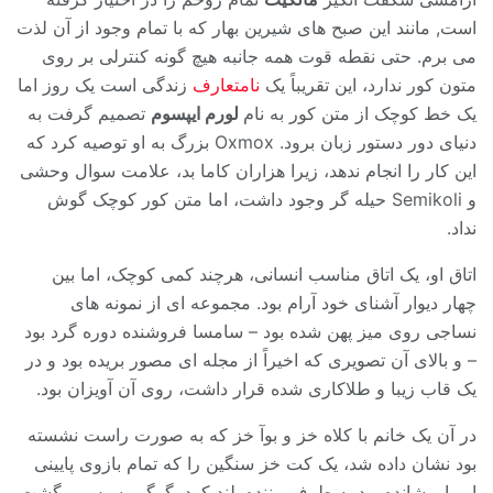
است, مانند این صبح های شیرین بهار که با تمام وجود از آن لذت
می برم. حتی نقطه قوت همه جانبه هیچ گونه کنترلی بر روی
متون کور ندارد، این تقریباً یک
نامتعارف
زندگی است یک روز اما
یک خط کوچک از متن کور به نام
لورم ایپسوم
تصمیم گرفت به
دنیای دور دستور زبان برود. Oxmox بزرگ به او توصیه کرد که
این کار را انجام ندهد، زیرا هزاران کاما بد، علامت سوال وحشی
و Semikoli حیله گر وجود داشت، اما متن کور کوچک گوش
نداد.
اتاق او، یک اتاق مناسب انسانی، هرچند کمی کوچک، اما بین
چهار دیوار آشنای خود آرام بود. مجموعه ای از نمونه های
نساجی روی میز پهن شده بود – سامسا فروشنده دوره گرد بود
– و بالای آن تصویری که اخیراً از مجله ای مصور بریده بود و در
یک قاب زیبا و طلاکاری شده قرار داشت، روی آن آویزان بود.
در آن یک خانم با کلاه خز و بوآ خز که به صورت راست نشسته
بود نشان داده شد، یک کت خز سنگین را که تمام بازوی پایینی
او را پوشانده بود به طرف بیننده بلند کرد. گرگور سپس برگشت