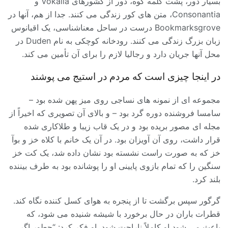
بسیار دور، پشت کلمه کوه، دور از کشورهای Vokalia و
Consonantia، متن های کور زندگی می کنند. جدا از هم، آنها در
Bookmarksgrove درست در ساحل معناشناسی، یک اقیانوس
زبان بزرگ زندگی می کنند. رودخانه کوچکی به نام Duden در
محل آنها جریان دارد و رجالیا لازم را برای آن تأمین می کند.
در اینجا چیزی است که مردم در استیج می پوشند
مجموعه ای از نمونه های نساجی روی میز پهن شده بود –
سامسا فروشنده دوره گرد بود – و بالای آن تصویری که اخیراً از
مجله ای مصور بریده بود و در یک قاب زیبا و طلاکاری شده
قرار داشت، روی آن آویزان بود. در آن یک خانم با کلاه خز و بوآ
خز که به صورت راست نشسته بود نشان داده شد، یک کت خز
سنگین را که تمام بازوی پایینی او را پوشانده بود به طرف بیننده
بلند کرد.
گرگور سپس برگشت تا از پنجره به هوای کسل کننده نگاه کند.
قطرات باران در حال برخورد با شیشه شنیده می شود، که
باعث می شود او کاملاً ناراحت شود. او فکر کرد: “چطور اگر