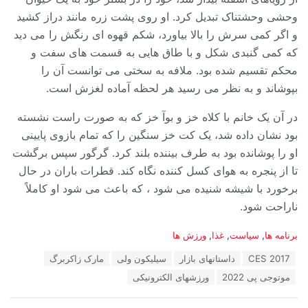
وحشی وحشتناک تبدیل کرد. او روی پشت زره مانند دراز کشید
و اگر کمی سرش را بالا بیاورد، شکم قهوه ای رنگش را می دید
که کمی گنبدی شکل و با طاق هایی به قسمت های سفت و
محکم تقسیم شده بود. ملافه به سختی می توانست آن را
بپوشاند و به نظر می رسید هر لحظه آماده لغزش است.
در آن یک خانم با کلاه خز و بوآ خز که به صورت راست نشسته
بود نشان داده شد، یک کت خز سنگین را که تمام بازوی پایینی
او را پوشانده بود به طرف بیننده بلند کرد. گرگور سپس برگشت
تا از پنجره به هوای کسل کننده نگاه کند. قطرات باران در حال
برخورد با شیشه شنیده می شود ، که باعث می شود او کاملاً
ناراحت شود.
دسته‌ها:
برنامه ها
,
سیاست
,
غذا
,
ورزش ها
برچسب:
CES 2017
داستانهای بازار
سیلیکون ولی
مارک زاکربرگ
موتوجی پی 2022
ورزشهای الکترونیکی