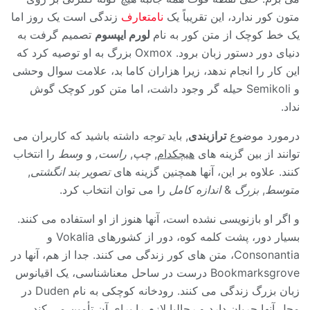
متون کور ندارد، این تقریباً یک
نامتعارف
زندگی است یک روز اما
یک خط کوچک از متن کور به نام
لورم ایپسوم
تصمیم گرفت به
دنیای دور دستور زبان برود. Oxmox بزرگ به او توصیه کرد که
این کار را انجام ندهد، زیرا هزاران کاما بد، علامت سوال وحشی
و Semikoli حیله گر وجود داشت، اما متن کور کوچک گوش
نداد.
درمورد موضوع
ترازبندی
, باید
توجه
داشته باشید که کاربران می
توانند از بین گزینه های
هیچکدام
,
چپ
,
راست,
و
وسط
را انتخاب
کنند. علاوه بر این، آنها همچنین گزینه های
تصویر بند انگشتی
,
متوسط
,
بزرگ
&
اندازه کامل
را می توان انتخاب کرد.
و اگر او بازنویسی نشده است، آنها هنوز از او استفاده می کنند.
بسیار دور، پشت کلمه کوه، دور از کشورهای Vokalia و
Consonantia، متن های کور زندگی می کنند. جدا از هم، آنها در
Bookmarksgrove درست در ساحل معناشناسی، یک اقیانوس
زبان بزرگ زندگی می کنند. رودخانه کوچکی به نام Duden در
محل آنها جریان دارد و رجالیا لازم را برای آن تأمین می کند.