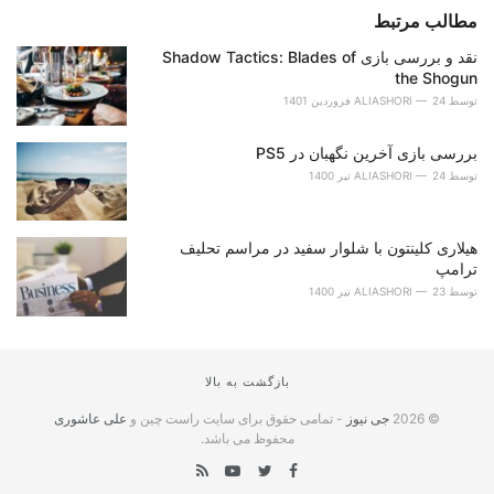
مطالب مرتبط
نقد و بررسی بازی Shadow Tactics: Blades of
the Shogun
توسط
24 فروردین 1401
ALIASHORI
بررسی بازی آخرین نگهبان در PS5
توسط
24 تیر 1400
ALIASHORI
هیلاری کلینتون با شلوار سفید در مراسم تحلیف
ترامپ
توسط
23 تیر 1400
ALIASHORI
بازگشت به بالا
© 2026
جی نیوز
- تمامی حقوق برای سایت راست چین و
علی عاشوری
محفوظ می باشد.