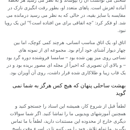
سختی می توانست آن را بپوشاند و به نظر می رسید هر لحظه
آماده لغزش است. پاهای متعدد او، بطور رقت انگیزی نازک در
مقایسه با سایز بقیه، در حالی که به نظر می رسید درمانده می
شد. او فکر کرد: “چه اتفاقی برای من افتاده است؟” این یک رویا
نبود.
اتاق او، یک اتاق مناسب انسانی، هرچند کمی کوچک، اما بین
چهار دیوار آشنای خود آرام بود. مجموعه ای از نمونه های
نساجی روی میز پهن شده بود – سامسا فروشنده دوره گرد بود
– و بالای آن تصویری که اخیراً از مجله ای مصور بریده بود و در
یک قاب زیبا و طلاکاری شده قرار داشت، روی آن آویزان بود.
بهشت ساحلی پنهان که هیچ کس هرگز به شما نمی
گوید
لطفاً قبل از شروع کار، همیشه این اسناد را جستجو کنید و
همچنین آموزشهای ویدیویی ما را تماشا کنید. اگر شما سوالات
دیگری خارج از محدوده این مستندات دارید، لطفاً با ما تماس
بگیرید. ما تمام تلاش خود را می کنیم تا در اسرع وقت پاسخ