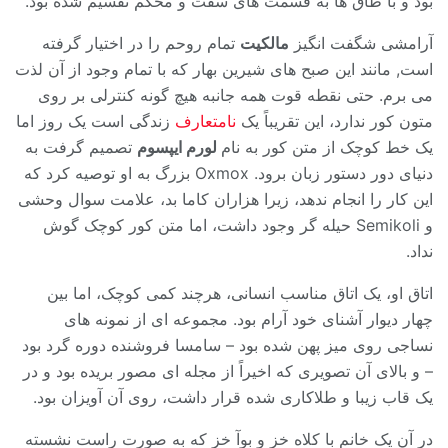
بود و با طاق ها به قسمت های سفت و محکم تقسیم شده بود.
آرامشی شگفت انگیز
مالکیت
تمام روحم را در اختیار گرفته
است, مانند این صبح های شیرین بهار که با تمام وجود از آن لذت
می برم. حتی نقطه قوت همه جانبه هیچ گونه کنترلی بر روی
متون کور ندارد، این تقریباً یک
نامتعارف
زندگی است یک روز اما
یک خط کوچک از متن کور به نام
لورم ایپسوم
تصمیم گرفت به
دنیای دور دستور زبان برود. Oxmox بزرگ به او توصیه کرد که
این کار را انجام ندهد، زیرا هزاران کاما بد، علامت سوال وحشی
و Semikoli حیله گر وجود داشت، اما متن کور کوچک گوش
نداد.
اتاق او، یک اتاق مناسب انسانی، هرچند کمی کوچک، اما بین
چهار دیوار آشنای خود آرام بود. مجموعه ای از نمونه های
نساجی روی میز پهن شده بود – سامسا فروشنده دوره گرد بود
– و بالای آن تصویری که اخیراً از مجله ای مصور بریده بود و در
یک قاب زیبا و طلاکاری شده قرار داشت، روی آن آویزان بود.
در آن یک خانم با کلاه خز و بوآ خز که به صورت راست نشسته