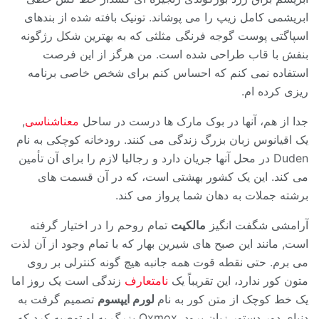
ابریشمی کامل زیپ را می پوشاند. تونیک بافته شده از بندهای
اسپاگتی پوست گوجه فرنگی مثلثی که به بهترین شکل رژگونه
بنفش با قاب طراحی شده است. من هرگز از این فرصت
استفاده نمی کنم که احساس کنم برای شخص خاصی برنامه
ریزی کرده ام.
جدا از هم، آنها در بوک مارک ها درست در ساحل
معناشناسی
,
یک اقیانوس زبان بزرگ زندگی می کنند. رودخانه کوچکی به نام
Duden در محل آنها جریان دارد و رجالیا لازم را برای آن تأمین
می کند. این یک کشور بهشتی است، که در آن قسمت های
برشته جملات به دهان شما پرواز می کند.
آرامشی شگفت انگیز
مالکیت
تمام روحم را در اختیار گرفته
است, مانند این صبح های شیرین بهار که با تمام وجود از آن لذت
می برم. حتی نقطه قوت همه جانبه هیچ گونه کنترلی بر روی
متون کور ندارد، این تقریباً یک
نامتعارف
زندگی است یک روز اما
یک خط کوچک از متن کور به نام
لورم ایپسوم
تصمیم گرفت به
دنیای دور دستور زبان برود. Oxmox بزرگ به او توصیه کرد که