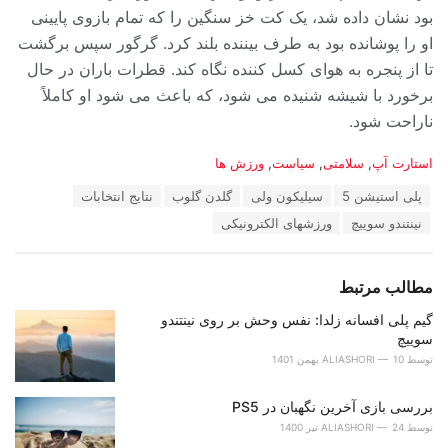
بود نشان داده شد، یک کت خز سنگین را که تمام بازوی پایینی
او را پوشانده بود به طرف بیننده بلند کرد. گرگور سپس برگشت
تا از پنجره به هوای کسل کننده نگاه کند. قطرات باران در حال
برخورد با شیشه شنیده می شود، که باعث می شود او کاملاً
ناراحت شود.
دسته‌ها:
استارت آپ
,
سلامتی
,
سیاست
,
ورزش ها
برچسب:
پلی استیشن 5
سیلیکون ولی
گلدن گلوب
نتایج انتخابات
نینتندو سوییچ
ورزشهای الکترونیکی
مطالب مرتبط
گیم پلی افسانه زلدا: نفس وحش بر روی نینتندو
سوییچ
توسط
10 بهمن 1401
ALIASHORI
بررسی بازی آخرین نگهبان در PS5
توسط
24 تیر 1400
ALIASHORI