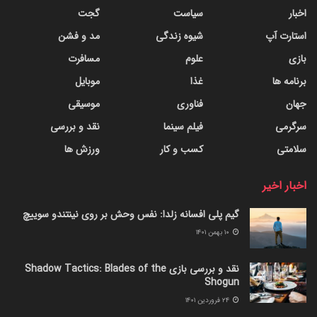
اخبار
سیاست
گجت
استارت آپ
شیوه زندگی
مد و فشن
بازی
علوم
مسافرت
برنامه ها
غذا
موبایل
جهان
فناوری
موسیقی
سرگرمی
فیلم سینما
نقد و بررسی
سلامتی
کسب و کار
ورزش ها
اخبار اخیر
گیم پلی افسانه زلدا: نفس وحش بر روی نینتندو سوییچ
۱۰ بهمن ۱۴۰۱
نقد و بررسی بازی Shadow Tactics: Blades of the
Shogun
۲۴ فروردین ۱۴۰۱