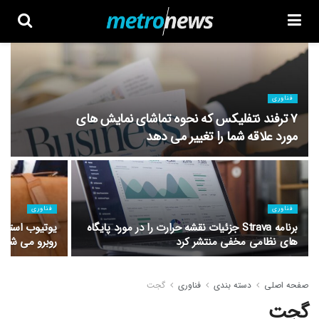
فناوری
۷ ترفند نتفلیکس که نحوه تماشای نمایش های
مورد علاقه شما را تغییر می دهد
فناوری
فناوری
برنامه Strava جزئیات نقشه حرارت را در مورد پایگاه
یوتیوب استار 
های نظامی مخفی منتشر کرد
روبرو می شود
صفحه اصلی
دسته بندی
فناوری
گجت
گجت