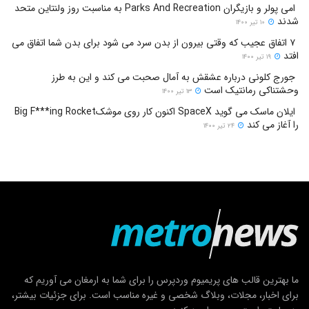
امی پولر و بازیگران Parks And Recreation به مناسبت روز ولنتاین متحد
شدند
۱۰ تیر ۱۴۰۰
۷ اتفاق عجیب که وقتی بیرون از بدن سرد می شود برای بدن شما اتفاق می
افتد
۱۹ تیر ۱۴۰۰
جورج کلونی درباره عشقش به آمال صحبت می کند و این به طرز
وحشتناکی رمانتیک است
۱۳ تیر ۱۴۰۰
ایلان ماسک می گوید SpaceX اکنون کار روی موشکBig F***ing Rocket
را آغاز می کند
۲۴ تیر ۱۴۰۰
ما بهترین قالب های پریمیوم وردپرس را برای شما به ارمغان می آوریم که
برای اخبار، مجلات، وبلاگ شخصی و غیره مناسب است. برای جزئیات بیشتر،