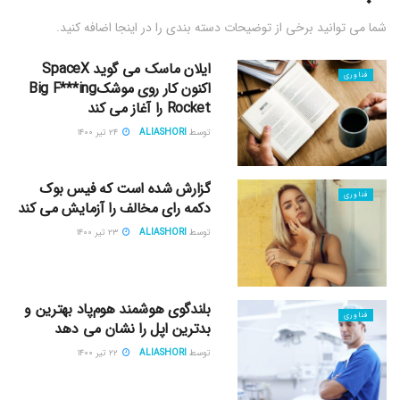
شما می توانید برخی از توضیحات دسته بندی را در اینجا اضافه کنید.
ایلان ماسک می گوید SpaceX
فناوری
اکنون کار روی موشکBig F***ing
Rocket را آغاز می کند
توسط
ALIASHORI
۲۴ تیر ۱۴۰۰
گزارش شده است که فیس بوک
فناوری
دکمه رای مخالف را آزمایش می کند
توسط
ALIASHORI
۲۳ تیر ۱۴۰۰
بلندگوی هوشمند هوم‌پاد بهترین و
فناوری
بدترین اپل را نشان می دهد
توسط
ALIASHORI
۲۲ تیر ۱۴۰۰