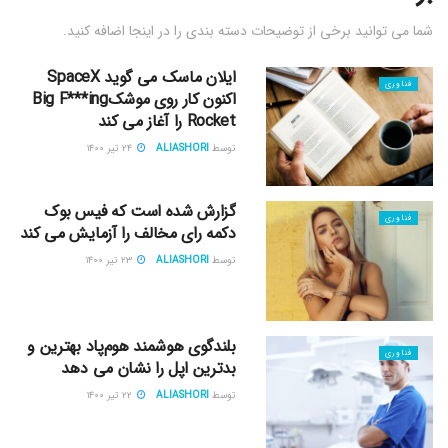
شما می توانید برخی از توضیحات دسته بندی را در اینجا اضافه کنید.
ایلان ماسک می گوید SpaceX
فناوری
اکنون کار روی موشکBig F***ing
Rocket را آغاز می کند
توسط
ALIASHORI
۲۴ تیر ۱۴۰۰
گزارش شده است که فیس بوک
فناوری
دکمه رای مخالف را آزمایش می کند
توسط
ALIASHORI
۲۳ تیر ۱۴۰۰
بلندگوی هوشمند هوم‌پاد بهترین و
فناوری
بدترین اپل را نشان می دهد
توسط
ALIASHORI
۲۲ تیر ۱۴۰۰