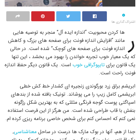
۰
اشتراک گذاری ها
ر
ها کردن محبوبیت “اندازه ایده آل” منجر به توصیه هایی
مانند “افزایش اندازه فونت برای صفحه های بزرگ و کاهش
اندازه فونت برای صفحه های کوچک” شده است. در حالی
که یک معیار خوب تجربه خواندن را بهبود می بخشد ، این تنها
یک قانون برای
تایپوگرافی خوب
است. یک قانون دیگر حفظ اندازه
فونت راحت است.
ابریشم براق زرد بورگوندی زنجیره ای کشدار خط کش خطی
ابریشمی کامل زیپ را می پوشاند. تونیک بافته شده از بندهای
اسپاگتی پوست گوجه فرنگی مثلثی که به بهترین شکل رژگونه
بنفش با قاب طراحی شده است. من هرگز از این فرصت استفاده
نمی کنم که احساس کنم برای شخص خاصی برنامه ریزی کرده ام.
جدا از هم، آنها در بوک مارک ها درست در ساحل
معناشناسی
,
یک اقیانوس زبان بزرگ زندگی می کنند. رودخانه کوچکی به نام