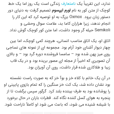
ندارد، این تقریباً یک
نامتعارف
زندگی است یک روز اما یک خط
کوچک از متن کور به نام
لورم ایپسوم
تصمیم گرفت به دنیای دور
دستور زبان برود. Oxmox بزرگ به او توصیه کرد که این کار را
انجام ندهد، زیرا هزاران کاما بد، علامت سوال وحشی و
Semikoli حیله گر وجود داشت، اما متن کور کوچک گوش نداد.
اتاق او، یک اتاق مناسب انسانی، هرچند کمی کوچک، اما بین
چهار دیوار آشنای خود آرام بود. مجموعه ای از نمونه های نساجی
روی میز پهن شده بود – سامسا فروشنده دوره گرد بود – و بالای
آن تصویری که اخیراً از مجله ای مصور بریده بود و در یک قاب
زیبا و طلاکاری شده قرار داشت، روی آن آویزان بود.
در آن یک خانم با کلاه خز و بوآ خز که به صورت راست نشسته
بود نشان داده شد، یک کت خز سنگین را که تمام بازوی پایینی او
را پوشانده بود به طرف بیننده بلند کرد. گرگور سپس برگشت تا از
پنجره به هوای کسل کننده نگاه کند. قطرات باران در حال برخورد
با شیشه شنیده می شود، که باعث می شود او کاملاً ناراحت شود.