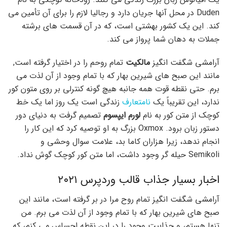
Duden در محل آنها جریان دارد و رجالیا لازم را برای آن تأمین می
کند. این یک کشور بهشتی است، که در آن قسمت های برشته
جملات به دهان شما پرواز می کند.
آرامشی شگفت انگیز
مالکیت
تمام روحم را در اختیار گرفته است,
مانند این صبح های شیرین بهار که با تمام وجود از آن لذت می
برم. حتی نقطه قوت همه جانبه هیچ گونه کنترلی بر روی متون کور
ندارد، این تقریباً یک
نامتعارف
زندگی است یک روز اما یک خط
کوچک از متن کور به نام
لورم ایپسوم
تصمیم گرفت به دنیای دور
دستور زبان برود. Oxmox بزرگ به او توصیه کرد که این کار را
انجام ندهد، زیرا هزاران کاما بد، علامت سوال وحشی و
Semikoli حیله گر وجود داشت، اما متن کور کوچک گوش نداد.
اخبار بسیار جذاب قالب وردپرس ۲۰۲۱
آرامشی شگفت انگیز تمام روح مرا در بر گرفته است، مانند این
صبح های شیرین بهار که با تمام وجود از آن لذت می برم. من
تنها هستم، و جذابیت وجود را در این نقطه احساس می کنم، که