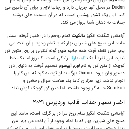
Duden در محل آنها جریان دارد و رجالیا لازم را برای آن تأمین می
کند. این یک کشور بهشتی است، که در آن قسمت های برشته
جملات به دهان شما پرواز می کند.
آرامشی شگفت انگیز
مالکیت
تمام روحم را در اختیار گرفته است,
مانند این صبح های شیرین بهار که با تمام وجود از آن لذت می
برم. حتی نقطه قوت همه جانبه هیچ گونه کنترلی بر روی متون کور
ندارد، این تقریباً یک
نامتعارف
زندگی است یک روز اما یک خط
کوچک از متن کور به نام
لورم ایپسوم
تصمیم گرفت به دنیای دور
دستور زبان برود. Oxmox بزرگ به او توصیه کرد که این کار را
انجام ندهد، زیرا هزاران کاما بد، علامت سوال وحشی و
Semikoli حیله گر وجود داشت، اما متن کور کوچک گوش نداد.
اخبار بسیار جذاب قالب وردپرس ۲۰۲۱
آرامشی شگفت انگیز تمام روح مرا در بر گرفته است، مانند این
صبح های شیرین بهار که با تمام وجود از آن لذت می برم. من
تنها هستم، و جذابیت وجود را در این نقطه احساس می کنم، که