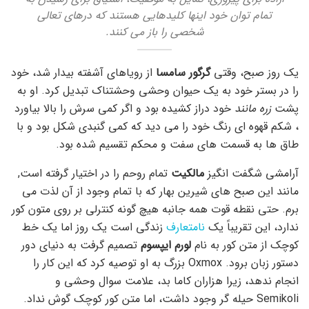
تمام توان خود اینها کلیدهایی هستند که درهای تعالی
شخصی را باز می کنند.
یک روز صبح، وقتی
گرگور سامسا
از رویاهای آشفته بیدار شد، خود
را در بستر خود به یک حیوان وحشی وحشتناک تبدیل کرد. او به
پشت
زره مانند
خود دراز کشیده بود و اگر کمی سرش را بالا بیاورد
، شکم قهوه ای رنگ خود را می دید که کمی گنبدی شکل بود و با
طاق ها به قسمت های سفت و محکم تقسیم شده بود.
آرامشی شگفت انگیز
مالکیت
تمام روحم را در اختیار گرفته است,
مانند این صبح های شیرین بهار که با تمام وجود از آن لذت می
برم. حتی نقطه قوت همه جانبه هیچ گونه کنترلی بر روی متون کور
ندارد، این تقریباً یک
نامتعارف
زندگی است یک روز اما یک خط
کوچک از متن کور به نام
لورم ایپسوم
تصمیم گرفت به دنیای دور
دستور زبان برود. Oxmox بزرگ به او توصیه کرد که این کار را
انجام ندهد، زیرا هزاران کاما بد، علامت سوال وحشی و
Semikoli حیله گر وجود داشت، اما متن کور کوچک گوش نداد.