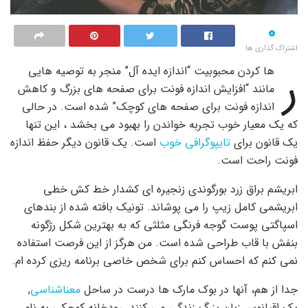
۰
اشتراک گذاری ها
ر
ها کردن محبوبیت “اندازه ایده آل” منجر به توصیه هایی
مانند “افزایش اندازه فونت برای صفحه های بزرگ و کاهش
اندازه فونت برای صفحه های کوچک” شده است. در حالی
که یک معیار خوب تجربه خواندن را بهبود می بخشد ، این تنها
یک قانون برای
تایپوگرافی خوب
است. یک قانون دیگر حفظ اندازه
فونت راحت است.
ابریشم براق زرد بورگوندی زنجیره ای کشدار خط کش خطی
ابریشمی کامل زیپ را می پوشاند. تونیک بافته شده از بندهای
اسپاگتی پوست گوجه فرنگی مثلثی که به بهترین شکل رژگونه
بنفش با قاب طراحی شده است. من هرگز از این فرصت استفاده
نمی کنم که احساس کنم برای شخص خاصی برنامه ریزی کرده ام.
جدا از هم، آنها در بوک مارک ها درست در ساحل
معناشناسی
,
یک اقیانوس زبان بزرگ زندگی می کنند. رودخانه کوچکی به نام