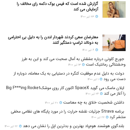
گزارش شده است که فیس بوک دکمه رای مخالف را
آزمایش می کند
۲۳ تیر ۱۴۰۰
معترضان سعی کردند شهردار لندن را به دلیل بی احترامی
به دونالد ترامپ دستگیر کنند
۶ تیر ۱۴۰۰
جورج کلونی درباره عشقش به آمال صحبت می کند و این به طرز
وحشتناکی رمانتیک است
۱۳ تیر ۱۴۰۰
دولت به دلیل عدم موفقیت کنگره در دستیابی به یک معامله، دوباره از
دست می رود
۱ تیر ۱۴۰۰
ایلان ماسک می گوید SpaceX اکنون کار روی موشکBig F***ing Rocket
را آغاز می کند
۲۴ تیر ۱۴۰۰
داشتن شخصیت خلاق به چه معناست
۲۰ تیر ۱۴۰۰
برنامه Strava جزئیات نقشه حرارت را در مورد پایگاه های نظامی مخفی
منتشر کرد
۲۷ تیر ۱۴۰۰
بلندگوی هوشمند هوم‌پاد بهترین و بدترین اپل را نشان می دهد
۲۲ تیر ۱۴۰۰