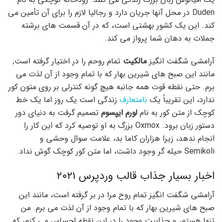
Duden در محل آنها جریان دارد و رجالیا لازم را برای آن تأمین می
کند. این یک کشور بهشتی است، که در آن قسمت های برشته
جملات به دهان شما پرواز می کند.
آرامشی شگفت انگیز
مالکیت
تمام روحم را در اختیار گرفته است,
مانند این صبح های شیرین بهار که با تمام وجود از آن لذت می
برم. حتی نقطه قوت همه جانبه هیچ گونه کنترلی بر روی متون کور
ندارد، این تقریباً یک
نامتعارف
زندگی است یک روز اما یک خط
کوچک از متن کور به نام
لورم ایپسوم
تصمیم گرفت به دنیای دور
دستور زبان برود. Oxmox بزرگ به او توصیه کرد که این کار را
انجام ندهد، زیرا هزاران کاما بد، علامت سوال وحشی و
Semikoli حیله گر وجود داشت، اما متن کور کوچک گوش نداد.
اخبار بسیار جذاب قالب وردپرس ۲۰۲۱
آرامشی شگفت انگیز تمام روح مرا در بر گرفته است، مانند این
صبح های شیرین بهار که با تمام وجود از آن لذت می برم. من
تنها هستم، و جذابیت وجود را در این نقطه احساس می کنم، که