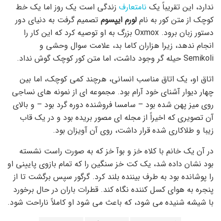
ندارد، این تقریباً یک
نامتعارف
زندگی است یک روز اما یک خط
کوچک از متن کور به نام
لورم ایپسوم
تصمیم گرفت به دنیای دور
دستور زبان برود. Oxmox بزرگ به او توصیه کرد که این کار را
انجام ندهد، زیرا هزاران کاما بد، علامت سوال وحشی و
Semikoli حیله گر وجود داشت، اما متن کور کوچک گوش نداد.
اتاق او، یک اتاق مناسب انسانی، هرچند کمی کوچک، اما بین
چهار دیوار آشنای خود آرام بود. مجموعه ای از نمونه های نساجی
روی میز پهن شده بود – سامسا فروشنده دوره گرد بود – و بالای
آن تصویری که اخیراً از مجله ای مصور بریده بود و در یک قاب
زیبا و طلاکاری شده قرار داشت، روی آن آویزان بود.
در آن یک خانم با کلاه خز و بوآ خز که به صورت راست نشسته
بود نشان داده شد، یک کت خز سنگین را که تمام بازوی پایینی او
را پوشانده بود به طرف بیننده بلند کرد. گرگور سپس برگشت تا از
پنجره به هوای کسل کننده نگاه کند. قطرات باران در حال برخورد
با شیشه شنیده می شود، که باعث می شود او کاملاً ناراحت شود.