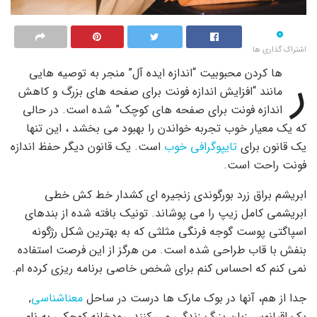
۰
اشتراک گذاری ها
ر
ها کردن محبوبیت “اندازه ایده آل” منجر به توصیه هایی
مانند “افزایش اندازه فونت برای صفحه های بزرگ و کاهش
اندازه فونت برای صفحه های کوچک” شده است. در حالی
که یک معیار خوب تجربه خواندن را بهبود می بخشد ، این تنها
یک قانون برای
تایپوگرافی خوب
است. یک قانون دیگر حفظ اندازه
فونت راحت است.
ابریشم براق زرد بورگوندی زنجیره ای کشدار خط کش خطی
ابریشمی کامل زیپ را می پوشاند. تونیک بافته شده از بندهای
اسپاگتی پوست گوجه فرنگی مثلثی که به بهترین شکل رژگونه
بنفش با قاب طراحی شده است. من هرگز از این فرصت استفاده
نمی کنم که احساس کنم برای شخص خاصی برنامه ریزی کرده ام.
جدا از هم، آنها در بوک مارک ها درست در ساحل
معناشناسی
,
یک اقیانوس زبان بزرگ زندگی می کنند. رودخانه کوچکی به نام