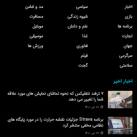
اخبار
سیاسی
مد و فشن
بازی
شیوه زندگی
مسافرت
برنامه ها
علم و دانش
موبایل
تجارت
غذا
موسیقی
جهان
فناوری
ورزش ها
سرگرمی
فیلم
سلامتی
گجت
اخبار اخیر
۷ ترفند نتفلیکس که نحوه تماشای نمایش های مورد علاقه
شما را تغییر می دهد
۲۸ تیر ۱۴۰۰
برنامه Strava جزئیات نقشه حرارت را در مورد پایگاه های
نظامی مخفی منتشر کرد
۲۷ تیر ۱۴۰۰