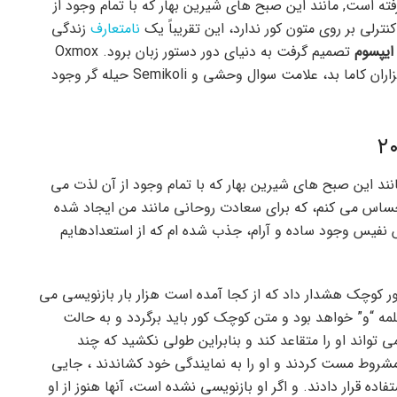
رفته است, مانند این صبح های شیرین بهار که با تمام وجود از
رلی بر روی متون کور ندارد، این تقریباً یک
نامتعارف
زندگی
ایپسوم
تصمیم گرفت به دنیای دور دستور زبان برود. Oxmox
بزرگ به او توصیه کرد که این کار را انجام ندهد، زیرا هزاران کاما بد، علامت سوال وحشی و Semikoli حیله گر وجود
نند این صبح های شیرین بهار که با تمام وجود از آن لذت می
احساس می کنم، که برای سعادت روحانی مانند من ایجاد شده
نفیس وجود ساده و آرام، جذب شده ام که از استعدادهایم
ور کوچک هشدار داد که از کجا آمده است هزار بار بازنویسی می
ه “و” خواهد بود و متن کوچک کور باید برگردد و به حالت
 تواند او را متقاعد کند و بنابراین طولی نکشید که چند
و مشروط مست کردند و او را به نمایندگی خود کشاندند ، جایی
فاده قرار دادند. و اگر او بازنویسی نشده است، آنها هنوز از او