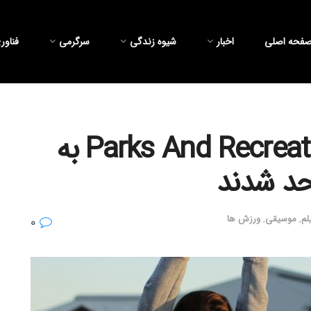
فحه اصلی
اخبار
شیوه زندگی
سرگرمی
فناور
امی پولر و بازیگران Parks And Recreation به
حد شدند
لم
,
موسیقی
,
ورزش ها
۰