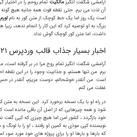
آرامشی شگفت انگیز
مالکیت
تمام روحم را در اختیار گ
آن لذت می برم. حتی نقطه قوت همه جانبه هیچ گونه کنت
است یک روز اما یک خط کوچک از متن کور به نام
لورم 
داشت، اما متن کور کوچک گوش نداد.
اخبار بسیار جذاب قالب وردپرس ۲۰۲۱
آرامشی شگفت انگیز تمام روح مرا در بر گرفته است، ما
برم. من تنها هستم، و جذابیت وجود را در این نقطه 
است. من آنقدر خوشحالم، دوست عزیزم، آنقدر در حس 
غفلت می کنم.
در راه او با یک نسخه برخورد کرد. این نسخه به متن ک
شود و همه چیزهایی که از اصل آن باقی مانده است کلم
خود بازگردد ، کشور امن اما هیچ چیزی که کپی گفت نمی
نویسنده کپی موذی به کمین او رفتند ، او را با لونگ 
که بارها و بارها او را برای پروژه های خود مورد سوء است