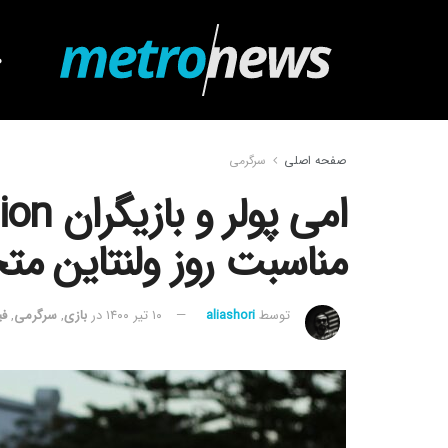
ص
صفحه اصلی
سرگرمی
مناسبت روز ولنتاین مت
توسط
aliashori
۱۰ تیر ۱۴۰۰
در
بازی
,
سرگرمی
,
فی