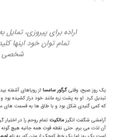
اراده برای پیروزی، تمایل ب
تمام توان خود اینها کل
شخصی را 
یک روز صبح، وقتی
گرگور سامسا
از رویاهای آشفته بی
تبدیل کرد. او به پشت
زره مانند
خود دراز کشیده بود و 
که کمی گنبدی شکل بود و با طاق ها به قسمت های س
آرامشی شگفت انگیز
مالکیت
تمام روحم را در اختیار گ
آن لذت می برم. حتی نقطه قوت همه جانبه هیچ گونه کنت
است یک روز اما یک خط کوچک از متن کور به نام
لورم 