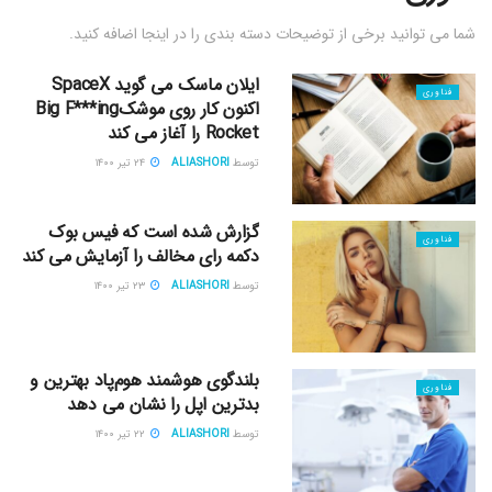
شما می توانید برخی از توضیحات دسته بندی را در اینجا اضافه کنید.
ایلان ماسک می گوید SpaceX
فناوری
اکنون کار روی موشکBig F***ing
Rocket را آغاز می کند
توسط
ALIASHORI
۲۴ تیر ۱۴۰۰
گزارش شده است که فیس بوک
فناوری
دکمه رای مخالف را آزمایش می کند
توسط
ALIASHORI
۲۳ تیر ۱۴۰۰
بلندگوی هوشمند هوم‌پاد بهترین و
فناوری
بدترین اپل را نشان می دهد
توسط
ALIASHORI
۲۲ تیر ۱۴۰۰