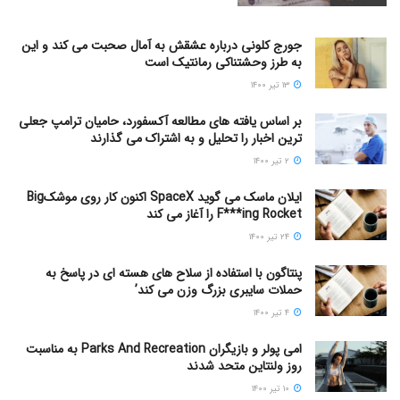
جورج کلونی درباره عشقش به آمال صحبت می کند و این
به طرز وحشتناکی رمانتیک است
۱۳ تیر ۱۴۰۰
بر اساس یافته های مطالعه آکسفورد، حامیان ترامپ جعلی
ترین اخبار را تحلیل و به اشتراک می گذارند
۲ تیر ۱۴۰۰
ایلان ماسک می گوید SpaceX اکنون کار روی موشکBig
F***ing Rocket را آغاز می کند
۲۴ تیر ۱۴۰۰
پنتاگون با استفاده از سلاح های هسته ای در پاسخ به
حملات سایبری بزرگ وزن می کند’
۴ تیر ۱۴۰۰
امی پولر و بازیگران Parks And Recreation به مناسبت
روز ولنتاین متحد شدند
۱۰ تیر ۱۴۰۰