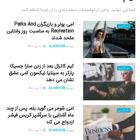
شما می توانید برخی از توضیحات دسته بندی را در اینجا اضافه کنید.
امی پولر و بازیگران Parks And
سرگرمی
Recreation به مناسبت روز ولنتاین
متحد شدند
توسط
ALIASHORI
۱۰ تیر ۱۴۰۰
کیم کاترال بعد از زدن سارا جسیکا
سرگرمی
پارکر به سینتیا نیکسون کمی عشق
نشان می دهد
توسط
ALIASHORI
۹ تیر ۱۴۰۰
امی شومر می گوید بله، پس از چند
سرگرمی
ماه آشنایی با سرآشپز کریس فیشر
ازدواج می کند
توسط
ALIASHORI
۸ تیر ۱۴۰۰