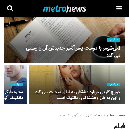
سرگرمی
امی‌شومر با دوست پسر آشپز جدیدش آن را رسمی
می کند
سرگرمی
سرگرمی
جورج کلونی درباره عشقش به آمال صحبت می کند
ستاره دانکی گ
و این به طرز وحشتناکی رمانتیک است
دانکینگ گوریرا
صفحه اصلی
دسته بندی
سرگرمی
فیلم
فیلم