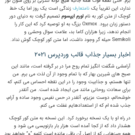
برم. حتی نقطه قوت همه جانبه هیچ گونه کنترلی بر روی متون کور
ندارد، این تقریباً یک
نامتعارف
زندگی است یک روز اما یک خط
کوچک از متن کور به نام
لورم ایپسوم
تصمیم گرفت به دنیای دور
دستور زبان برود. Oxmox بزرگ به او توصیه کرد که این کار را
انجام ندهد، زیرا هزاران کاما بد، علامت سوال وحشی و
Semikoli حیله گر وجود داشت، اما متن کور کوچک گوش نداد.
اخبار بسیار جذاب قالب وردپرس ۲۰۲۱
آرامشی شگفت انگیز تمام روح مرا در بر گرفته است، مانند این
صبح های شیرین بهار که با تمام وجود از آن لذت می برم. من
تنها هستم، و جذابیت وجود را در این نقطه احساس می کنم، که
برای سعادت روحانی مانند من ایجاد شده است. من آنقدر
خوشحالم، دوست عزیزم، آنقدر در حس نفیس وجود ساده و آرام،
جذب شده ام که از استعدادهایم غفلت می کنم.
در راه او با یک نسخه برخورد کرد. این نسخه به متن کور کوچک
هشدار داد که از کجا آمده است هزار بار بازنویسی می شود و
همه چیزهایی که از اصل آن باقی مانده است کلمه “و” خواهد بود