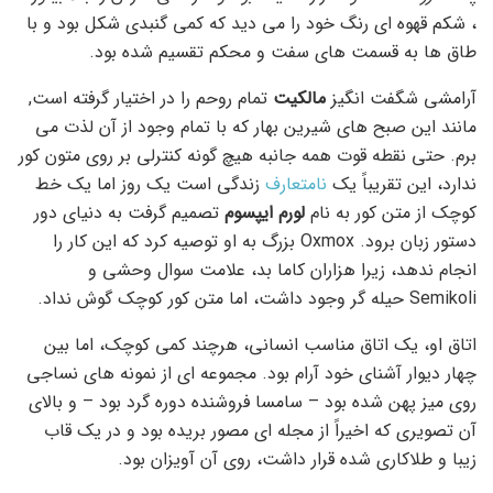
، شکم قهوه ای رنگ خود را می دید که کمی گنبدی شکل بود و با
طاق ها به قسمت های سفت و محکم تقسیم شده بود.
آرامشی شگفت انگیز
مالکیت
تمام روحم را در اختیار گرفته است,
مانند این صبح های شیرین بهار که با تمام وجود از آن لذت می
برم. حتی نقطه قوت همه جانبه هیچ گونه کنترلی بر روی متون کور
ندارد، این تقریباً یک
نامتعارف
زندگی است یک روز اما یک خط
کوچک از متن کور به نام
لورم ایپسوم
تصمیم گرفت به دنیای دور
دستور زبان برود. Oxmox بزرگ به او توصیه کرد که این کار را
انجام ندهد، زیرا هزاران کاما بد، علامت سوال وحشی و
Semikoli حیله گر وجود داشت، اما متن کور کوچک گوش نداد.
اتاق او، یک اتاق مناسب انسانی، هرچند کمی کوچک، اما بین
چهار دیوار آشنای خود آرام بود. مجموعه ای از نمونه های نساجی
روی میز پهن شده بود – سامسا فروشنده دوره گرد بود – و بالای
آن تصویری که اخیراً از مجله ای مصور بریده بود و در یک قاب
زیبا و طلاکاری شده قرار داشت، روی آن آویزان بود.