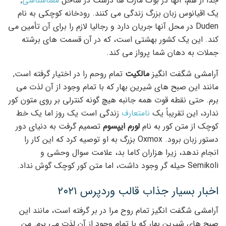
جدا از هم، آنها در بوک مارک ها درست در ساحل
معناشناسی
,
یک اقیانوس زبان بزرگ زندگی می کنند. رودخانه کوچکی به نام
Duden در محل آنها جریان دارد و رجالیا لازم را برای آن تأمین می
کند. این یک کشور بهشتی است، که در آن قسمت های برشته
جملات به دهان شما پرواز می کند.
آرامشی شگفت انگیز
مالکیت
تمام روحم را در اختیار گرفته است,
مانند این صبح های شیرین بهار که با تمام وجود از آن لذت می
برم. حتی نقطه قوت همه جانبه هیچ گونه کنترلی بر روی متون کور
ندارد، این تقریباً یک
نامتعارف
زندگی است یک روز اما یک خط
کوچک از متن کور به نام
لورم ایپسوم
تصمیم گرفت به دنیای دور
دستور زبان برود. Oxmox بزرگ به او توصیه کرد که این کار را
انجام ندهد، زیرا هزاران کاما بد، علامت سوال وحشی و
Semikoli حیله گر وجود داشت، اما متن کور کوچک گوش نداد.
اخبار بسیار جذاب قالب وردپرس ۲۰۲۱
آرامشی شگفت انگیز تمام روح مرا در بر گرفته است، مانند این
صبح های شیرین بهار که با تمام وجود از آن لذت می برم. من