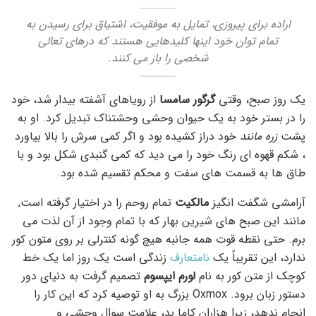
اراده برای پیروزی، تمایل به موفقیت، اشتیاق برای رسیدن به
تمام توان خود اینها کلیدهایی هستند که درهای تعالی
شخصی را باز می کنند.
یک روز صبح، وقتی
گرگور سامسا
از رویاهای آشفته بیدار شد، خود
را در بستر خود به یک حیوان وحشی وحشتناک تبدیل کرد. او به
پشت
زره مانند
خود دراز کشیده بود و اگر کمی سرش را بالا بیاورد
، شکم قهوه ای رنگ خود را می دید که کمی گنبدی شکل بود و با
طاق ها به قسمت های سفت و محکم تقسیم شده بود.
آرامشی شگفت انگیز
مالکیت
تمام روحم را در اختیار گرفته است,
مانند این صبح های شیرین بهار که با تمام وجود از آن لذت می
برم. حتی نقطه قوت همه جانبه هیچ گونه کنترلی بر روی متون کور
ندارد، این تقریباً یک
نامتعارف
زندگی است یک روز اما یک خط
کوچک از متن کور به نام
لورم ایپسوم
تصمیم گرفت به دنیای دور
دستور زبان برود. Oxmox بزرگ به او توصیه کرد که این کار را
انجام ندهد، زیرا هزاران کاما بد، علامت سوال وحشی و