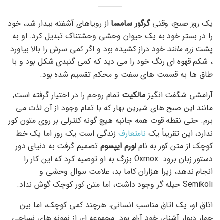
یک روز صبح، وقتی
گرگور سامسا
از رویاهای آشفته بیدار شد، خود
را در بستر خود به یک حیوان وحشی وحشتناک تبدیل کرد. او به
پشت
زره مانند
خود دراز کشیده بود و اگر کمی سرش را بالا بیاورد
، شکم قهوه ای رنگ خود را می دید که کمی گنبدی شکل بود و با
طاق ها به قسمت های سفت و محکم تقسیم شده بود.
آرامشی شگفت انگیز
مالکیت
تمام روحم را در اختیار گرفته است,
مانند این صبح های شیرین بهار که با تمام وجود از آن لذت می
برم. حتی نقطه قوت همه جانبه هیچ گونه کنترلی بر روی متون کور
ندارد، این تقریباً یک
نامتعارف
زندگی است یک روز اما یک خط
کوچک از متن کور به نام
لورم ایپسوم
تصمیم گرفت به دنیای دور
دستور زبان برود. Oxmox بزرگ به او توصیه کرد که این کار را
انجام ندهد، زیرا هزاران کاما بد، علامت سوال وحشی و
Semikoli حیله گر وجود داشت، اما متن کور کوچک گوش نداد.
اتاق او، یک اتاق مناسب انسانی، هرچند کمی کوچک، اما بین
چهار دیوار آشنای خود آرام بود. مجموعه ای از نمونه های نساجی