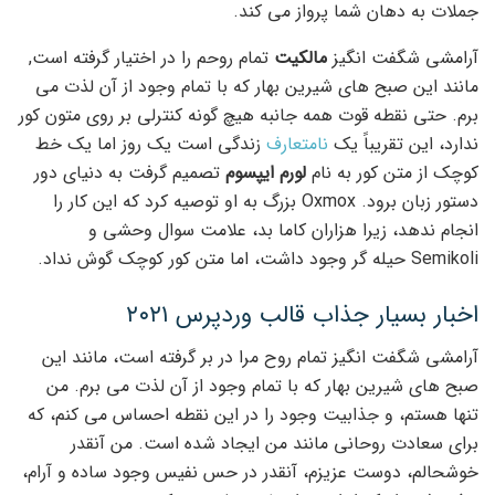
جملات به دهان شما پرواز می کند.
آرامشی شگفت انگیز
مالکیت
تمام روحم را در اختیار گرفته است,
مانند این صبح های شیرین بهار که با تمام وجود از آن لذت می
برم. حتی نقطه قوت همه جانبه هیچ گونه کنترلی بر روی متون کور
ندارد، این تقریباً یک
نامتعارف
زندگی است یک روز اما یک خط
کوچک از متن کور به نام
لورم ایپسوم
تصمیم گرفت به دنیای دور
دستور زبان برود. Oxmox بزرگ به او توصیه کرد که این کار را
انجام ندهد، زیرا هزاران کاما بد، علامت سوال وحشی و
Semikoli حیله گر وجود داشت، اما متن کور کوچک گوش نداد.
اخبار بسیار جذاب قالب وردپرس ۲۰۲۱
آرامشی شگفت انگیز تمام روح مرا در بر گرفته است، مانند این
صبح های شیرین بهار که با تمام وجود از آن لذت می برم. من
تنها هستم، و جذابیت وجود را در این نقطه احساس می کنم، که
برای سعادت روحانی مانند من ایجاد شده است. من آنقدر
خوشحالم، دوست عزیزم، آنقدر در حس نفیس وجود ساده و آرام،