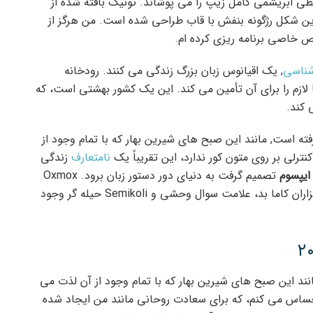
طی ابریشمی کامل زیپ را می پوشاند. تونیک بافته شده از
ین شکل رژگونه بنفش با قاب طراحی شده است. من هرگز از
 خاصی برنامه ریزی کرده ام.
شناسی
, یک اقیانوس زبان بزرگ زندگی می کنند. رودخانه
دارد و رجالیا لازم را برای آن تأمین می کند. این یک کشور بهشتی است، که
 کند.
رفته است, مانند این صبح های شیرین بهار که با تمام وجود از
رلی بر روی متون کور ندارد، این تقریباً یک
نامتعارف
زندگی
ایپسوم
تصمیم گرفت به دنیای دور دستور زبان برود. Oxmox
بزرگ به او توصیه کرد که این کار را انجام ندهد، زیرا هزاران کاما بد، علامت سوال وحشی و Semikoli حیله گر وجود
نند این صبح های شیرین بهار که با تمام وجود از آن لذت می
احساس می کنم، که برای سعادت روحانی مانند من ایجاد شده