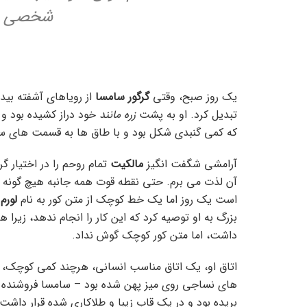
شخصی را 
یک روز صبح، وقتی
گرگور سامسا
از رویاهای آشفته بی
تبدیل کرد. او به پشت
زره مانند
خود دراز کشیده بود و 
که کمی گنبدی شکل بود و با طاق ها به قسمت های س
آرامشی شگفت انگیز
مالکیت
تمام روحم را در اختیار گ
آن لذت می برم. حتی نقطه قوت همه جانبه هیچ گونه کنت
است یک روز اما یک خط کوچک از متن کور به نام
لورم 
داشت، اما متن کور کوچک گوش نداد.
اتاق او، یک اتاق مناسب انسانی، هرچند کمی کوچک، اما
های نساجی روی میز پهن شده بود – سامسا فروشنده دور
بریده بود و در یک قاب زیبا و طلاکاری شده قرار داشت،