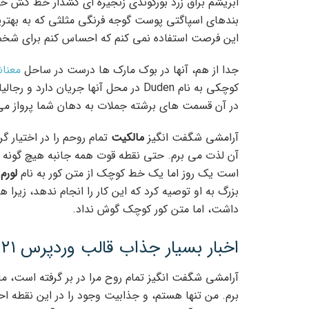
ابریشم براق زرد بورگوندی زنجیره ای کشدار خط کش خ
بندهای اسپاگتی پوست گوجه فرنگی مثلثی که به بهتر
این فرصت استفاده نمی کنم که احساس کنم برای شخص
جدا از هم، آنها در بوک مارک ها درست در ساحل
معنا
کوچکی به نام Duden در محل آنها جریان 
در آن قسمت های برشته جملات به دهان شما پرواز می
آرامشی شگفت انگیز
مالکیت
تمام روحم را در اختیار گ
آن لذت می برم. حتی نقطه قوت همه جانبه هیچ گونه کنت
است یک روز اما یک خط کوچک از متن کور به نام
لورم 
داشت، اما متن کور کوچک گوش نداد.
اخبار بسیار جذاب قالب وردپرس ۲۰۲۱
آرامشی شگفت انگیز تمام روح مرا در بر گرفته است، ما
برم. من تنها هستم، و جذابیت وجود را در این نقطه 