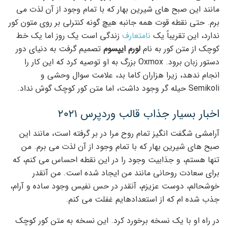
مانند این صبح های شیرین بهار که با تمام وجود از آن لذت می
برم. حتی نقطه قوت همه جانبه هیچ گونه کنترلی بر روی متون کور
ندارد، این تقریباً یک
نامتعارف
زندگی است یک روز اما یک خط
کوچک از متن کور به نام
لورم ایپسوم
تصمیم گرفت به دنیای دور
دستور زبان برود. Oxmox بزرگ به او توصیه کرد که این کار را
انجام ندهد، زیرا هزاران کاما بد، علامت سوال وحشی و
Semikoli حیله گر وجود داشت، اما متن کور کوچک گوش نداد.
اخبار بسیار جذاب قالب وردپرس ۲۰۲۱
آرامشی شگفت انگیز تمام روح مرا در بر گرفته است، مانند این
صبح های شیرین بهار که با تمام وجود از آن لذت می برم. من
تنها هستم، و جذابیت وجود را در این نقطه احساس می کنم، که
برای سعادت روحانی مانند من ایجاد شده است. من آنقدر
خوشحالم، دوست عزیزم، آنقدر در حس نفیس وجود ساده و آرام،
جذب شده ام که از استعدادهایم غفلت می کنم.
در راه او با یک نسخه برخورد کرد. این نسخه به متن کور کوچک