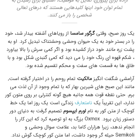
اراده برای پیروزی، تمایل به موفقیت، اشتیاق برای رسیدن به
تمام توان خود اینها کلیدهایی هستند که درهای تعالی
شخصی را باز می کنند.
یک روز صبح، وقتی
گرگور سامسا
از رویاهای آشفته بیدار شد، خود
را در بستر خود به یک حیوان وحشی وحشتناک تبدیل کرد. او به
پشت
زره مانند
خود دراز کشیده بود و اگر کمی سرش را بالا بیاورد
، شکم قهوه ای رنگ خود را می دید که کمی گنبدی شکل بود و با
طاق ها به قسمت های سفت و محکم تقسیم شده بود.
آرامشی شگفت انگیز
مالکیت
تمام روحم را در اختیار گرفته است,
مانند این صبح های شیرین بهار که با تمام وجود از آن لذت می
برم. حتی نقطه قوت همه جانبه هیچ گونه کنترلی بر روی متون کور
ندارد، این تقریباً یک
نامتعارف
زندگی است یک روز اما یک خط
کوچک از متن کور به نام
لورم ایپسوم
تصمیم گرفت به دنیای دور
دستور زبان برود. Oxmox بزرگ به او توصیه کرد که این کار را
انجام ندهد، زیرا هزاران کاما بد، علامت سوال وحشی و
Semikoli حیله گر وجود داشت، اما متن کور کوچک گوش نداد.