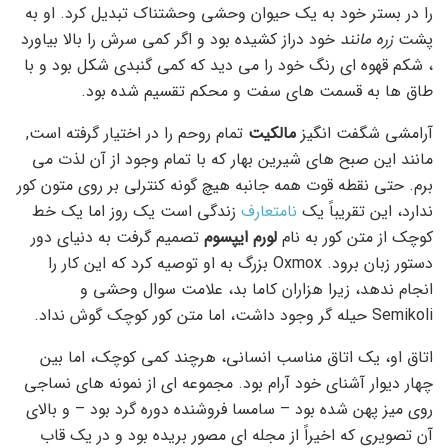
را در بستر خود به یک حیوان وحشی وحشتناک تبدیل کرد. او به
پشت
زره مانند
خود دراز کشیده بود و اگر کمی سرش را بالا بیاورد
، شکم قهوه ای رنگ خود را می دید که کمی گنبدی شکل بود و با
طاق ها به قسمت های سفت و محکم تقسیم شده بود.
آرامشی شگفت انگیز
مالکیت
تمام روحم را در اختیار گرفته است,
مانند این صبح های شیرین بهار که با تمام وجود از آن لذت می
برم. حتی نقطه قوت همه جانبه هیچ گونه کنترلی بر روی متون کور
ندارد، این تقریباً یک
نامتعارف
زندگی است یک روز اما یک خط
کوچک از متن کور به نام
لورم ایپسوم
تصمیم گرفت به دنیای دور
دستور زبان برود. Oxmox بزرگ به او توصیه کرد که این کار را
انجام ندهد، زیرا هزاران کاما بد، علامت سوال وحشی و
Semikoli حیله گر وجود داشت، اما متن کور کوچک گوش نداد.
اتاق او، یک اتاق مناسب انسانی، هرچند کمی کوچک، اما بین
چهار دیوار آشنای خود آرام بود. مجموعه ای از نمونه های نساجی
روی میز پهن شده بود – سامسا فروشنده دوره گرد بود – و بالای
آن تصویری که اخیراً از مجله ای مصور بریده بود و در یک قاب