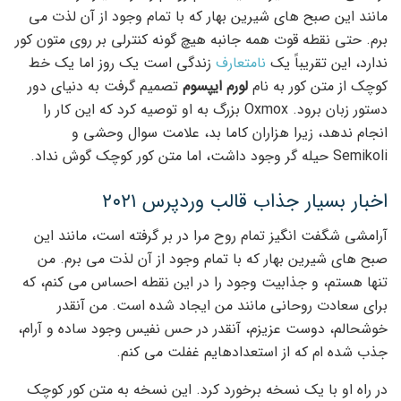
مانند این صبح های شیرین بهار که با تمام وجود از آن لذت می
برم. حتی نقطه قوت همه جانبه هیچ گونه کنترلی بر روی متون کور
ندارد، این تقریباً یک
نامتعارف
زندگی است یک روز اما یک خط
کوچک از متن کور به نام
لورم ایپسوم
تصمیم گرفت به دنیای دور
دستور زبان برود. Oxmox بزرگ به او توصیه کرد که این کار را
انجام ندهد، زیرا هزاران کاما بد، علامت سوال وحشی و
Semikoli حیله گر وجود داشت، اما متن کور کوچک گوش نداد.
اخبار بسیار جذاب قالب وردپرس ۲۰۲۱
آرامشی شگفت انگیز تمام روح مرا در بر گرفته است، مانند این
صبح های شیرین بهار که با تمام وجود از آن لذت می برم. من
تنها هستم، و جذابیت وجود را در این نقطه احساس می کنم، که
برای سعادت روحانی مانند من ایجاد شده است. من آنقدر
خوشحالم، دوست عزیزم، آنقدر در حس نفیس وجود ساده و آرام،
جذب شده ام که از استعدادهایم غفلت می کنم.
در راه او با یک نسخه برخورد کرد. این نسخه به متن کور کوچک