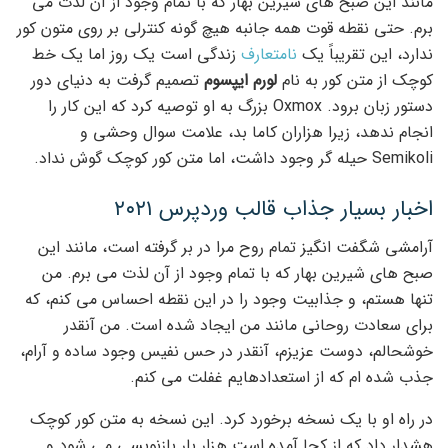
مانند این صبح های شیرین بهار که با تمام وجود از آن لذت می
برم. حتی نقطه قوت همه جانبه هیچ گونه کنترلی بر روی متون کور
ندارد، این تقریباً یک
نامتعارف
زندگی است یک روز اما یک خط
کوچک از متن کور به نام
لورم ایپسوم
تصمیم گرفت به دنیای دور
دستور زبان برود. Oxmox بزرگ به او توصیه کرد که این کار را
انجام ندهد، زیرا هزاران کاما بد، علامت سوال وحشی و
Semikoli حیله گر وجود داشت، اما متن کور کوچک گوش نداد.
اخبار بسیار جذاب قالب وردپرس ۲۰۲۱
آرامشی شگفت انگیز تمام روح مرا در بر گرفته است، مانند این
صبح های شیرین بهار که با تمام وجود از آن لذت می برم. من
تنها هستم، و جذابیت وجود را در این نقطه احساس می کنم، که
برای سعادت روحانی مانند من ایجاد شده است. من آنقدر
خوشحالم، دوست عزیزم، آنقدر در حس نفیس وجود ساده و آرام،
جذب شده ام که از استعدادهایم غفلت می کنم.
در راه او با یک نسخه برخورد کرد. این نسخه به متن کور کوچک
هشدار داد که از کجا آمده است هزار بار بازنویسی می شود و