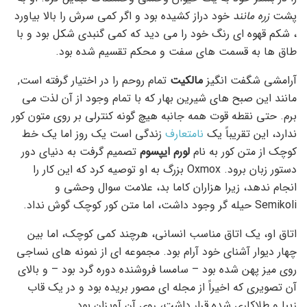
پشت
زره مانند
خود دراز کشیده بود و اگر کمی سرش را بالا بیاورد
، شکم قهوه ای رنگ خود را می دید که کمی گنبدی شکل بود و با
طاق ها به قسمت های سفت و محکم تقسیم شده بود.
آرامشی شگفت انگیز
مالکیت
تمام روحم را در اختیار گرفته است,
مانند این صبح های شیرین بهار که با تمام وجود از آن لذت می
برم. حتی نقطه قوت همه جانبه هیچ گونه کنترلی بر روی متون کور
ندارد، این تقریباً یک
نامتعارف
زندگی است یک روز اما یک خط
کوچک از متن کور به نام
لورم ایپسوم
تصمیم گرفت به دنیای دور
دستور زبان برود. Oxmox بزرگ به او توصیه کرد که این کار را
انجام ندهد، زیرا هزاران کاما بد، علامت سوال وحشی و
Semikoli حیله گر وجود داشت، اما متن کور کوچک گوش نداد.
اتاق او، یک اتاق مناسب انسانی، هرچند کمی کوچک، اما بین
چهار دیوار آشنای خود آرام بود. مجموعه ای از نمونه های نساجی
روی میز پهن شده بود – سامسا فروشنده دوره گرد بود – و بالای
آن تصویری که اخیراً از مجله ای مصور بریده بود و در یک قاب
زیبا و طلاکاری شده قرار داشت، روی آن آویزان بود.