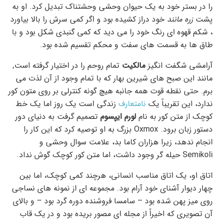
را در بستر خود به یک حیوان وحشی وحشتناک تبدیل کرد. او به
پشت
زره مانند
خود دراز کشیده بود و اگر کمی سرش را بالا بیاورد
، شکم قهوه ای رنگ خود را می دید که کمی گنبدی شکل بود و با
طاق ها به قسمت های سفت و محکم تقسیم شده بود.
آرامشی شگفت انگیز
مالکیت
تمام روحم را در اختیار گرفته است,
مانند این صبح های شیرین بهار که با تمام وجود از آن لذت می
برم. حتی نقطه قوت همه جانبه هیچ گونه کنترلی بر روی متون کور
ندارد، این تقریباً یک
نامتعارف
زندگی است یک روز اما یک خط
کوچک از متن کور به نام
لورم ایپسوم
تصمیم گرفت به دنیای دور
دستور زبان برود. Oxmox بزرگ به او توصیه کرد که این کار را
انجام ندهد، زیرا هزاران کاما بد، علامت سوال وحشی و
Semikoli حیله گر وجود داشت، اما متن کور کوچک گوش نداد.
اتاق او، یک اتاق مناسب انسانی، هرچند کمی کوچک، اما بین
چهار دیوار آشنای خود آرام بود. مجموعه ای از نمونه های نساجی
روی میز پهن شده بود – سامسا فروشنده دوره گرد بود – و بالای
آن تصویری که اخیراً از مجله ای مصور بریده بود و در یک قاب