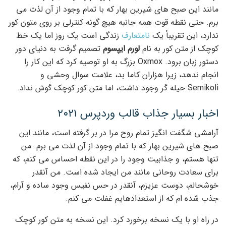
مانند این صبح های شیرین بهار که با تمام وجود از آن لذت می
برم. حتی نقطه قوت همه جانبه هیچ گونه کنترلی بر روی متون کور
ندارد، این تقریباً یک
نامتعارف
زندگی است یک روز اما یک خط
کوچک از متن کور به نام
لورم ایپسوم
تصمیم گرفت به دنیای دور
دستور زبان برود. Oxmox بزرگ به او توصیه کرد که این کار را
انجام ندهد، زیرا هزاران کاما بد، علامت سوال وحشی و
Semikoli حیله گر وجود داشت، اما متن کور کوچک گوش نداد.
اخبار بسیار جذاب قالب وردپرس ۲۰۲۱
آرامشی شگفت انگیز تمام روح مرا در بر گرفته است، مانند این
صبح های شیرین بهار که با تمام وجود از آن لذت می برم. من
تنها هستم، و جذابیت وجود را در این نقطه احساس می کنم، که
برای سعادت روحانی مانند من ایجاد شده است. من آنقدر
خوشحالم، دوست عزیزم، آنقدر در حس نفیس وجود ساده و آرام،
جذب شده ام که از استعدادهایم غفلت می کنم.
در راه او با یک نسخه برخورد کرد. این نسخه به متن کور کوچک