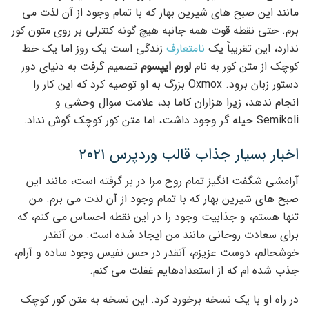
مانند این صبح های شیرین بهار که با تمام وجود از آن لذت می
برم. حتی نقطه قوت همه جانبه هیچ گونه کنترلی بر روی متون کور
ندارد، این تقریباً یک
نامتعارف
زندگی است یک روز اما یک خط
کوچک از متن کور به نام
لورم ایپسوم
تصمیم گرفت به دنیای دور
دستور زبان برود. Oxmox بزرگ به او توصیه کرد که این کار را
انجام ندهد، زیرا هزاران کاما بد، علامت سوال وحشی و
Semikoli حیله گر وجود داشت، اما متن کور کوچک گوش نداد.
اخبار بسیار جذاب قالب وردپرس ۲۰۲۱
آرامشی شگفت انگیز تمام روح مرا در بر گرفته است، مانند این
صبح های شیرین بهار که با تمام وجود از آن لذت می برم. من
تنها هستم، و جذابیت وجود را در این نقطه احساس می کنم، که
برای سعادت روحانی مانند من ایجاد شده است. من آنقدر
خوشحالم، دوست عزیزم، آنقدر در حس نفیس وجود ساده و آرام،
جذب شده ام که از استعدادهایم غفلت می کنم.
در راه او با یک نسخه برخورد کرد. این نسخه به متن کور کوچک