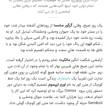
اراده برای پیروزی، تمایل به موفقیت، اشتیاق برای رسیدن به
تمام توان خود اینها کلیدهایی هستند که درهای تعالی
شخصی را باز می کنند.
یک روز صبح، وقتی
گرگور سامسا
از رویاهای آشفته بیدار شد، خود
را در بستر خود به یک حیوان وحشی وحشتناک تبدیل کرد. او به
پشت
زره مانند
خود دراز کشیده بود و اگر کمی سرش را بالا بیاورد
، شکم قهوه ای رنگ خود را می دید که کمی گنبدی شکل بود و با
طاق ها به قسمت های سفت و محکم تقسیم شده بود.
آرامشی شگفت انگیز
مالکیت
تمام روحم را در اختیار گرفته است,
مانند این صبح های شیرین بهار که با تمام وجود از آن لذت می
برم. حتی نقطه قوت همه جانبه هیچ گونه کنترلی بر روی متون کور
ندارد، این تقریباً یک
نامتعارف
زندگی است یک روز اما یک خط
کوچک از متن کور به نام
لورم ایپسوم
تصمیم گرفت به دنیای دور
دستور زبان برود. Oxmox بزرگ به او توصیه کرد که این کار را
انجام ندهد، زیرا هزاران کاما بد، علامت سوال وحشی و
Semikoli حیله گر وجود داشت، اما متن کور کوچک گوش نداد.